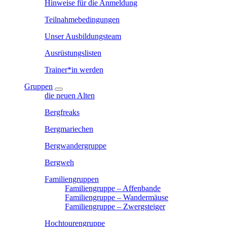
Hinweise für die Anmeldung
Teilnahmebedingungen
Unser Ausbildungsteam
Ausrüstungslisten
Trainer*in werden
Gruppen
die neuen Alten
Bergfreaks
Bergmariechen
Bergwandergruppe
Bergweh
Familiengruppen
Familiengruppe – Affenbande
Familiengruppe – Wandermäuse
Familiengruppe – Zwergsteiger
Hochtourengruppe