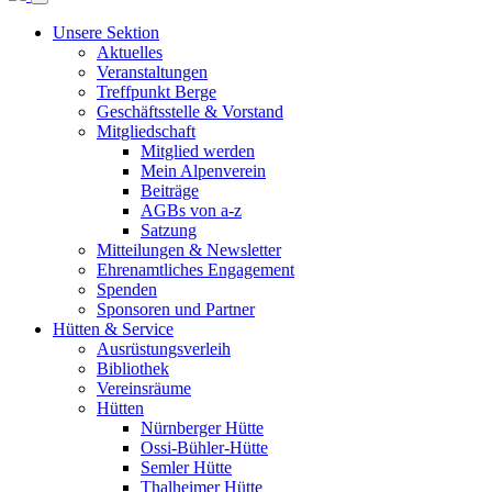
Unsere Sektion
Aktuelles
Veranstaltungen
Treffpunkt Berge
Geschäftsstelle & Vorstand
Mitgliedschaft
Mitglied werden
Mein Alpenverein
Beiträge
AGBs von a-z
Satzung
Mitteilungen & Newsletter
Ehrenamtliches Engagement
Spenden
Sponsoren und Partner
Hütten & Service
Ausrüstungsverleih
Bibliothek
Vereinsräume
Hütten
Nürnberger Hütte
Ossi-Bühler-Hütte
Semler Hütte
Thalheimer Hütte