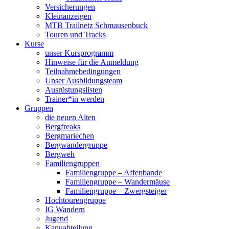
Versicherungen
Kleinanzeigen
MTB Trailnetz Schmausenbuck
Touren und Tracks
Kurse
unser Kursprogramm
Hinweise für die Anmeldung
Teilnahmebedingungen
Unser Ausbildungsteam
Ausrüstungslisten
Trainer*in werden
Gruppen
die neuen Alten
Bergfreaks
Bergmariechen
Bergwandergruppe
Bergweh
Familiengruppen
Familiengruppe – Affenbande
Familiengruppe – Wandermäuse
Familiengruppe – Zwergsteiger
Hochtourengruppe
IG Wandern
Jugend
Kanuabteilung