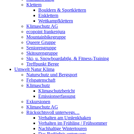
Klettern
Bouldern & Sportklettern
Eisklettern
Wettkampfklettern
Klimaschutz AG
ecopoint frankenjura
Mountainbikegruppe
Queere Gruppe
Seniorengruppe
Skitourengruppe
Ski- u. Snowboardabtlg. & Fitness-Training
Treffpunkt Berge
Umwelt Natur Klima
Naturschutz und Bergsport
Felspatenschaft
Klimaschutz
Klimaschutzbericht
Emissionserfassung
Exkursionen
Klimaschutz AG
Rücksichtsvoll unterwegs…
Verhalten am Umlenkhaken
Verhalten im Frühling / Frühsommer
Nachhaltige Wintertouren
Das Bedürfnis unterwegs