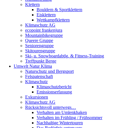
Klettern
Bouldern & Sportklettern
Eisklettern
Wettkampfklettern
Klimaschutz AG
ecopoint frankenjura
Mountainbikegruppe
Queere Gruppe
Seniorengruppe
Skitourengruppe
Ski- u. Snowboardabtlg. & Fitness-Training
Treffpunkt Berge
Umwelt Natur Klima
Naturschutz und Bergsport
Felspatenschaft
Klimaschutz
Klimaschutzbericht
Emissionserfassung
Exkursionen
Klimaschutz AG
Rücksichtsvoll unterwegs…
Verhalten am Umlenkhaken
Verhalten im Frühling / Frühsommer
Nachhaltige Wintertouren
Das Bedürfnis unterwegs