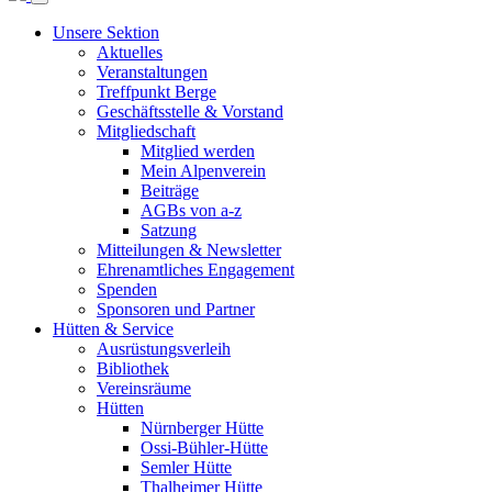
Unsere Sektion
Aktuelles
Veranstaltungen
Treffpunkt Berge
Geschäftsstelle & Vorstand
Mitgliedschaft
Mitglied werden
Mein Alpenverein
Beiträge
AGBs von a-z
Satzung
Mitteilungen & Newsletter
Ehrenamtliches Engagement
Spenden
Sponsoren und Partner
Hütten & Service
Ausrüstungsverleih
Bibliothek
Vereinsräume
Hütten
Nürnberger Hütte
Ossi-Bühler-Hütte
Semler Hütte
Thalheimer Hütte