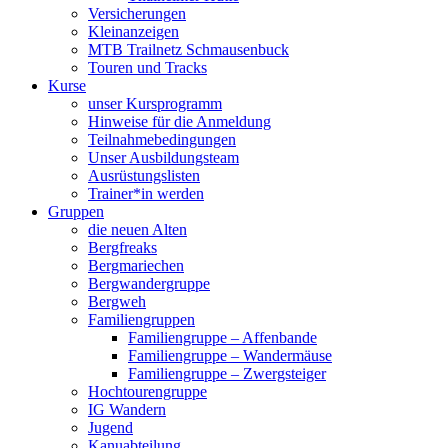
Versicherungen
Kleinanzeigen
MTB Trailnetz Schmausenbuck
Touren und Tracks
Kurse
unser Kursprogramm
Hinweise für die Anmeldung
Teilnahmebedingungen
Unser Ausbildungsteam
Ausrüstungslisten
Trainer*in werden
Gruppen
die neuen Alten
Bergfreaks
Bergmariechen
Bergwandergruppe
Bergweh
Familiengruppen
Familiengruppe – Affenbande
Familiengruppe – Wandermäuse
Familiengruppe – Zwergsteiger
Hochtourengruppe
IG Wandern
Jugend
Kanuabteilung