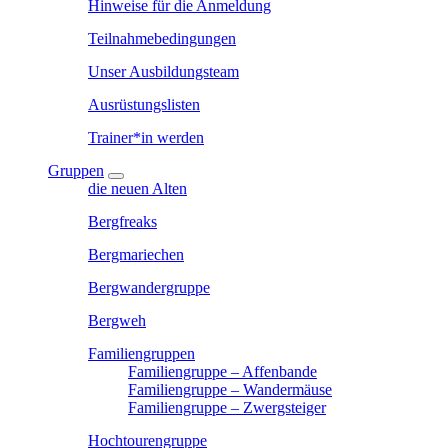
Hinweise für die Anmeldung
Teilnahmebedingungen
Unser Ausbildungsteam
Ausrüstungslisten
Trainer*in werden
Gruppen
die neuen Alten
Bergfreaks
Bergmariechen
Bergwandergruppe
Bergweh
Familiengruppen
Familiengruppe – Affenbande
Familiengruppe – Wandermäuse
Familiengruppe – Zwergsteiger
Hochtourengruppe