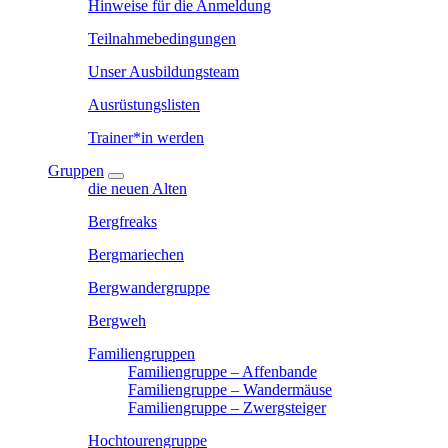
Hinweise für die Anmeldung
Teilnahmebedingungen
Unser Ausbildungsteam
Ausrüstungslisten
Trainer*in werden
Gruppen
die neuen Alten
Bergfreaks
Bergmariechen
Bergwandergruppe
Bergweh
Familiengruppen
Familiengruppe – Affenbande
Familiengruppe – Wandermäuse
Familiengruppe – Zwergsteiger
Hochtourengruppe