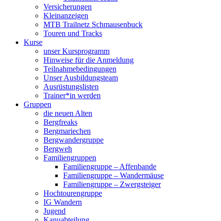
Versicherungen
Kleinanzeigen
MTB Trailnetz Schmausenbuck
Touren und Tracks
Kurse
unser Kursprogramm
Hinweise für die Anmeldung
Teilnahmebedingungen
Unser Ausbildungsteam
Ausrüstungslisten
Trainer*in werden
Gruppen
die neuen Alten
Bergfreaks
Bergmariechen
Bergwandergruppe
Bergweh
Familiengruppen
Familiengruppe – Affenbande
Familiengruppe – Wandermäuse
Familiengruppe – Zwergsteiger
Hochtourengruppe
IG Wandern
Jugend
Kanuabteilung