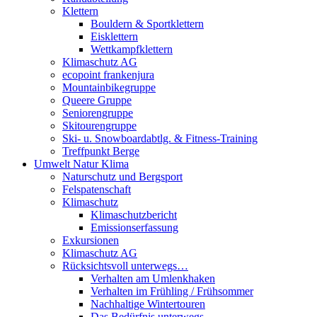
Klettern
Bouldern & Sportklettern
Eisklettern
Wettkampfklettern
Klimaschutz AG
ecopoint frankenjura
Mountainbikegruppe
Queere Gruppe
Seniorengruppe
Skitourengruppe
Ski- u. Snowboardabtlg. & Fitness-Training
Treffpunkt Berge
Umwelt Natur Klima
Naturschutz und Bergsport
Felspatenschaft
Klimaschutz
Klimaschutzbericht
Emissionserfassung
Exkursionen
Klimaschutz AG
Rücksichtsvoll unterwegs…
Verhalten am Umlenkhaken
Verhalten im Frühling / Frühsommer
Nachhaltige Wintertouren
Das Bedürfnis unterwegs