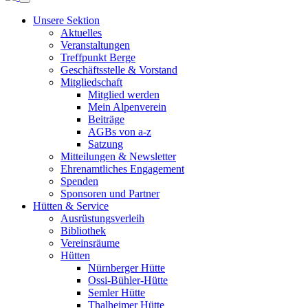
Unsere Sektion
Aktuelles
Veranstaltungen
Treffpunkt Berge
Geschäftsstelle & Vorstand
Mitgliedschaft
Mitglied werden
Mein Alpenverein
Beiträge
AGBs von a-z
Satzung
Mitteilungen & Newsletter
Ehrenamtliches Engagement
Spenden
Sponsoren und Partner
Hütten & Service
Ausrüstungsverleih
Bibliothek
Vereinsräume
Hütten
Nürnberger Hütte
Ossi-Bühler-Hütte
Semler Hütte
Thalheimer Hütte