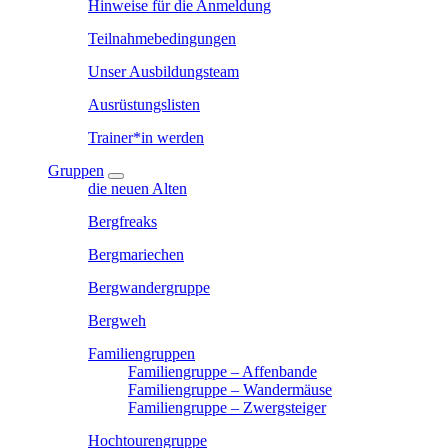
Hinweise für die Anmeldung
Teilnahmebedingungen
Unser Ausbildungsteam
Ausrüstungslisten
Trainer*in werden
Gruppen
die neuen Alten
Bergfreaks
Bergmariechen
Bergwandergruppe
Bergweh
Familiengruppen
Familiengruppe – Affenbande
Familiengruppe – Wandermäuse
Familiengruppe – Zwergsteiger
Hochtourengruppe