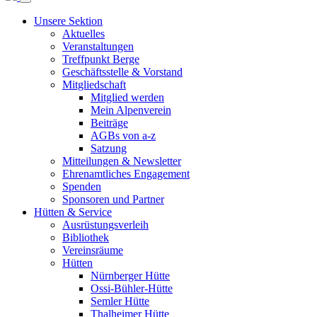
Unsere Sektion
Aktuelles
Veranstaltungen
Treffpunkt Berge
Geschäftsstelle & Vorstand
Mitgliedschaft
Mitglied werden
Mein Alpenverein
Beiträge
AGBs von a-z
Satzung
Mitteilungen & Newsletter
Ehrenamtliches Engagement
Spenden
Sponsoren und Partner
Hütten & Service
Ausrüstungsverleih
Bibliothek
Vereinsräume
Hütten
Nürnberger Hütte
Ossi-Bühler-Hütte
Semler Hütte
Thalheimer Hütte