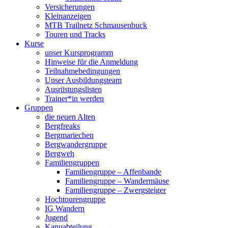
Versicherungen
Kleinanzeigen
MTB Trailnetz Schmausenbuck
Touren und Tracks
Kurse
unser Kursprogramm
Hinweise für die Anmeldung
Teilnahmebedingungen
Unser Ausbildungsteam
Ausrüstungslisten
Trainer*in werden
Gruppen
die neuen Alten
Bergfreaks
Bergmariechen
Bergwandergruppe
Bergweh
Familiengruppen
Familiengruppe – Affenbande
Familiengruppe – Wandermäuse
Familiengruppe – Zwergsteiger
Hochtourengruppe
IG Wandern
Jugend
Kanuabteilung