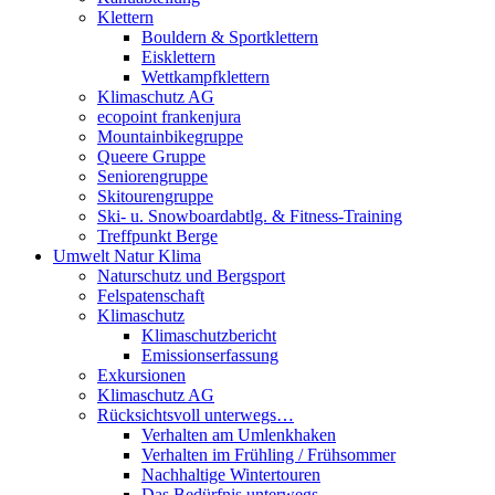
Klettern
Bouldern & Sportklettern
Eisklettern
Wettkampfklettern
Klimaschutz AG
ecopoint frankenjura
Mountainbikegruppe
Queere Gruppe
Seniorengruppe
Skitourengruppe
Ski- u. Snowboardabtlg. & Fitness-Training
Treffpunkt Berge
Umwelt Natur Klima
Naturschutz und Bergsport
Felspatenschaft
Klimaschutz
Klimaschutzbericht
Emissionserfassung
Exkursionen
Klimaschutz AG
Rücksichtsvoll unterwegs…
Verhalten am Umlenkhaken
Verhalten im Frühling / Frühsommer
Nachhaltige Wintertouren
Das Bedürfnis unterwegs