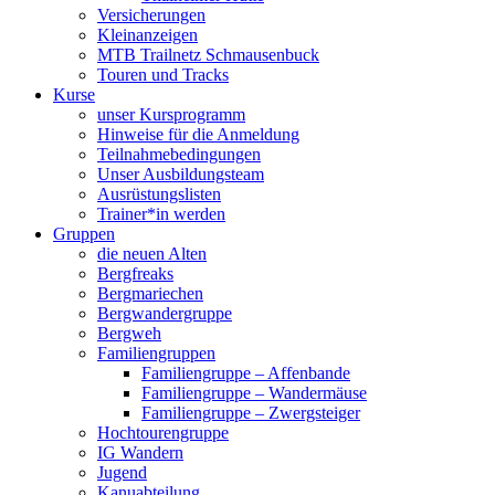
Versicherungen
Kleinanzeigen
MTB Trailnetz Schmausenbuck
Touren und Tracks
Kurse
unser Kursprogramm
Hinweise für die Anmeldung
Teilnahmebedingungen
Unser Ausbildungsteam
Ausrüstungslisten
Trainer*in werden
Gruppen
die neuen Alten
Bergfreaks
Bergmariechen
Bergwandergruppe
Bergweh
Familiengruppen
Familiengruppe – Affenbande
Familiengruppe – Wandermäuse
Familiengruppe – Zwergsteiger
Hochtourengruppe
IG Wandern
Jugend
Kanuabteilung