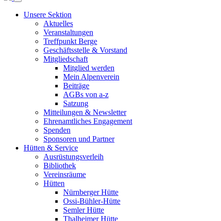
Unsere Sektion
Aktuelles
Veranstaltungen
Treffpunkt Berge
Geschäftsstelle & Vorstand
Mitgliedschaft
Mitglied werden
Mein Alpenverein
Beiträge
AGBs von a-z
Satzung
Mitteilungen & Newsletter
Ehrenamtliches Engagement
Spenden
Sponsoren und Partner
Hütten & Service
Ausrüstungsverleih
Bibliothek
Vereinsräume
Hütten
Nürnberger Hütte
Ossi-Bühler-Hütte
Semler Hütte
Thalheimer Hütte