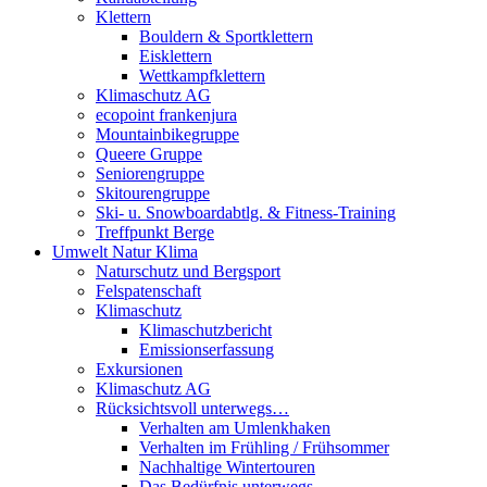
Klettern
Bouldern & Sportklettern
Eisklettern
Wettkampfklettern
Klimaschutz AG
ecopoint frankenjura
Mountainbikegruppe
Queere Gruppe
Seniorengruppe
Skitourengruppe
Ski- u. Snowboardabtlg. & Fitness-Training
Treffpunkt Berge
Umwelt Natur Klima
Naturschutz und Bergsport
Felspatenschaft
Klimaschutz
Klimaschutzbericht
Emissionserfassung
Exkursionen
Klimaschutz AG
Rücksichtsvoll unterwegs…
Verhalten am Umlenkhaken
Verhalten im Frühling / Frühsommer
Nachhaltige Wintertouren
Das Bedürfnis unterwegs