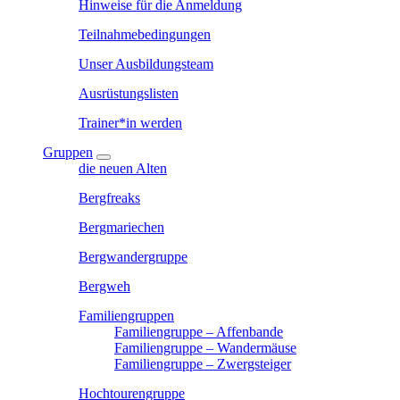
Hinweise für die Anmeldung
Teilnahmebedingungen
Unser Ausbildungsteam
Ausrüstungslisten
Trainer*in werden
Gruppen
die neuen Alten
Bergfreaks
Bergmariechen
Bergwandergruppe
Bergweh
Familiengruppen
Familiengruppe – Affenbande
Familiengruppe – Wandermäuse
Familiengruppe – Zwergsteiger
Hochtourengruppe