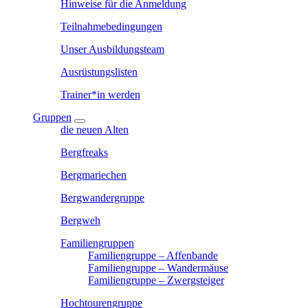
Hinweise für die Anmeldung
Teilnahmebedingungen
Unser Ausbildungsteam
Ausrüstungslisten
Trainer*in werden
Gruppen
die neuen Alten
Bergfreaks
Bergmariechen
Bergwandergruppe
Bergweh
Familiengruppen
Familiengruppe – Affenbande
Familiengruppe – Wandermäuse
Familiengruppe – Zwergsteiger
Hochtourengruppe