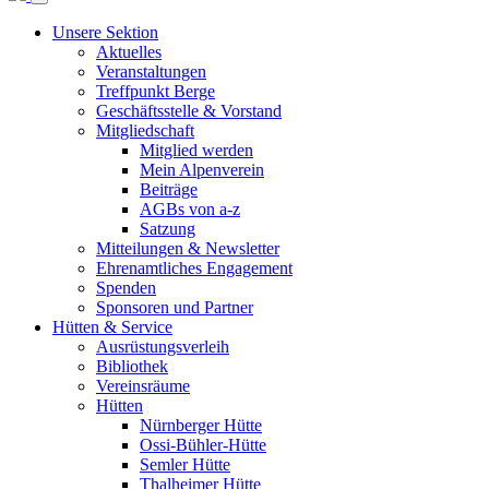
Unsere Sektion
Aktuelles
Veranstaltungen
Treffpunkt Berge
Geschäftsstelle & Vorstand
Mitgliedschaft
Mitglied werden
Mein Alpenverein
Beiträge
AGBs von a-z
Satzung
Mitteilungen & Newsletter
Ehrenamtliches Engagement
Spenden
Sponsoren und Partner
Hütten & Service
Ausrüstungsverleih
Bibliothek
Vereinsräume
Hütten
Nürnberger Hütte
Ossi-Bühler-Hütte
Semler Hütte
Thalheimer Hütte