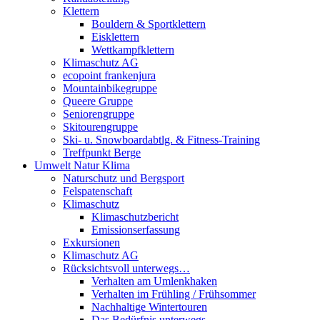
Klettern
Bouldern & Sportklettern
Eisklettern
Wettkampfklettern
Klimaschutz AG
ecopoint frankenjura
Mountainbikegruppe
Queere Gruppe
Seniorengruppe
Skitourengruppe
Ski- u. Snowboardabtlg. & Fitness-Training
Treffpunkt Berge
Umwelt Natur Klima
Naturschutz und Bergsport
Felspatenschaft
Klimaschutz
Klimaschutzbericht
Emissionserfassung
Exkursionen
Klimaschutz AG
Rücksichtsvoll unterwegs…
Verhalten am Umlenkhaken
Verhalten im Frühling / Frühsommer
Nachhaltige Wintertouren
Das Bedürfnis unterwegs