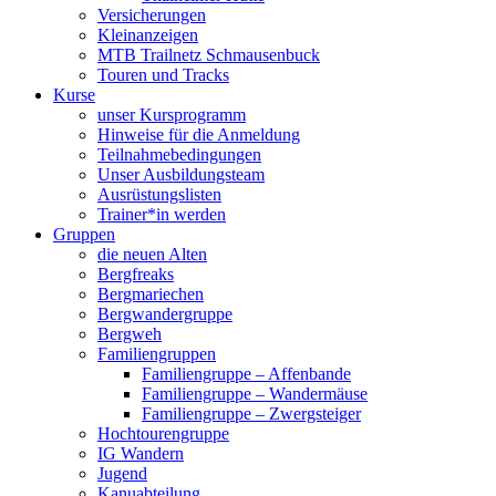
Versicherungen
Kleinanzeigen
MTB Trailnetz Schmausenbuck
Touren und Tracks
Kurse
unser Kursprogramm
Hinweise für die Anmeldung
Teilnahmebedingungen
Unser Ausbildungsteam
Ausrüstungslisten
Trainer*in werden
Gruppen
die neuen Alten
Bergfreaks
Bergmariechen
Bergwandergruppe
Bergweh
Familiengruppen
Familiengruppe – Affenbande
Familiengruppe – Wandermäuse
Familiengruppe – Zwergsteiger
Hochtourengruppe
IG Wandern
Jugend
Kanuabteilung