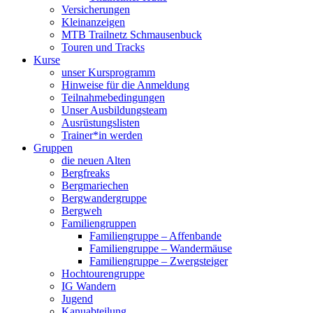
Versicherungen
Kleinanzeigen
MTB Trailnetz Schmausenbuck
Touren und Tracks
Kurse
unser Kursprogramm
Hinweise für die Anmeldung
Teilnahmebedingungen
Unser Ausbildungsteam
Ausrüstungslisten
Trainer*in werden
Gruppen
die neuen Alten
Bergfreaks
Bergmariechen
Bergwandergruppe
Bergweh
Familiengruppen
Familiengruppe – Affenbande
Familiengruppe – Wandermäuse
Familiengruppe – Zwergsteiger
Hochtourengruppe
IG Wandern
Jugend
Kanuabteilung