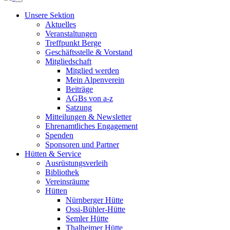
Unsere Sektion
Aktuelles
Veranstaltungen
Treffpunkt Berge
Geschäftsstelle & Vorstand
Mitgliedschaft
Mitglied werden
Mein Alpenverein
Beiträge
AGBs von a-z
Satzung
Mitteilungen & Newsletter
Ehrenamtliches Engagement
Spenden
Sponsoren und Partner
Hütten & Service
Ausrüstungsverleih
Bibliothek
Vereinsräume
Hütten
Nürnberger Hütte
Ossi-Bühler-Hütte
Semler Hütte
Thalheimer Hütte