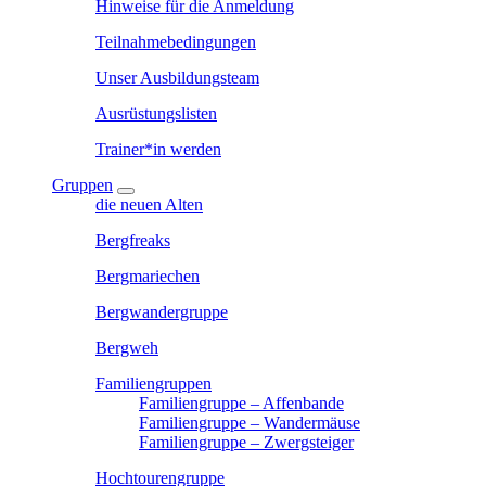
Hinweise für die Anmeldung
Teilnahmebedingungen
Unser Ausbildungsteam
Ausrüstungslisten
Trainer*in werden
Gruppen
die neuen Alten
Bergfreaks
Bergmariechen
Bergwandergruppe
Bergweh
Familiengruppen
Familiengruppe – Affenbande
Familiengruppe – Wandermäuse
Familiengruppe – Zwergsteiger
Hochtourengruppe