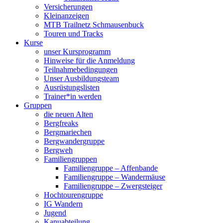
Versicherungen
Kleinanzeigen
MTB Trailnetz Schmausenbuck
Touren und Tracks
Kurse
unser Kursprogramm
Hinweise für die Anmeldung
Teilnahmebedingungen
Unser Ausbildungsteam
Ausrüstungslisten
Trainer*in werden
Gruppen
die neuen Alten
Bergfreaks
Bergmariechen
Bergwandergruppe
Bergweh
Familiengruppen
Familiengruppe – Affenbande
Familiengruppe – Wandermäuse
Familiengruppe – Zwergsteiger
Hochtourengruppe
IG Wandern
Jugend
Kanuabteilung