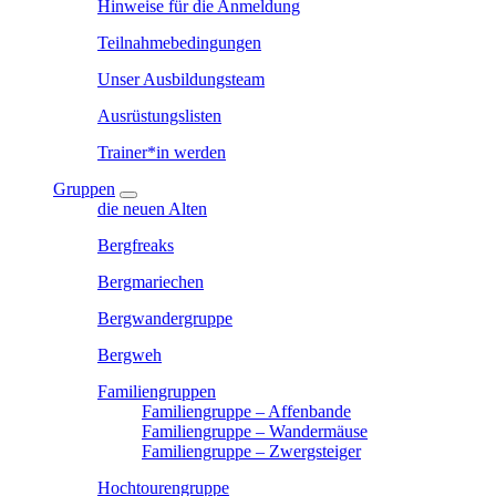
Hinweise für die Anmeldung
Teilnahmebedingungen
Unser Ausbildungsteam
Ausrüstungslisten
Trainer*in werden
Gruppen
die neuen Alten
Bergfreaks
Bergmariechen
Bergwandergruppe
Bergweh
Familiengruppen
Familiengruppe – Affenbande
Familiengruppe – Wandermäuse
Familiengruppe – Zwergsteiger
Hochtourengruppe