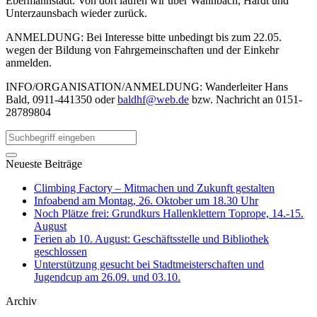
Ebermannstadt. Von dort laufen wir über Wannbach, Hardt und
Unterzaunsbach wieder zurück.
ANMELDUNG: Bei Interesse bitte unbedingt bis zum 22.05.
wegen der Bildung von Fahrgemeinschaften und der Einkehr
anmelden.
INFO/ORGANISATION/ANMELDUNG: Wanderleiter Hans
Bald, 0911-441350 oder
baldhf@web.de
bzw. Nachricht an 0151-
28789804
Neueste Beiträge
Climbing Factory – Mitmachen und Zukunft gestalten
Infoabend am Montag, 26. Oktober um 18.30 Uhr
Noch Plätze frei: Grundkurs Hallenklettern Toprope, 14.-15.
August
Ferien ab 10. August: Geschäftsstelle und Bibliothek
geschlossen
Unterstützung gesucht bei Stadtmeisterschaften und
Jugendcup am 26.09. und 03.10.
Archiv