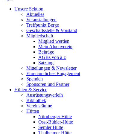
Unsere Sektion
Aktuelles
Veranstaltungen
Treffpunkt Berge
Geschäftsstelle & Vorstand
Mitgliedschaft
Mitglied werden
Mein Alpenverein
Beiträge
AGBs von a-z
Satzung
Mitteilungen & Newsletter
Ehrenamtliches Engagement
Spenden
Sponsoren und Partner
Hütten & Service
Ausrüstungsverleih
Bibliothek
Vereinsräume
Hütten
Nürnberger Hütte
Ossi-Bühler-Hütte
Semler Hütte
Thalheimer Hütte