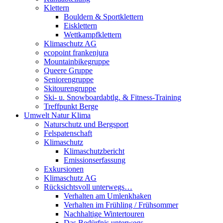
Klettern
Bouldern & Sportklettern
Eisklettern
Wettkampfklettern
Klimaschutz AG
ecopoint frankenjura
Mountainbikegruppe
Queere Gruppe
Seniorengruppe
Skitourengruppe
Ski- u. Snowboardabtlg. & Fitness-Training
Treffpunkt Berge
Umwelt Natur Klima
Naturschutz und Bergsport
Felspatenschaft
Klimaschutz
Klimaschutzbericht
Emissionserfassung
Exkursionen
Klimaschutz AG
Rücksichtsvoll unterwegs…
Verhalten am Umlenkhaken
Verhalten im Frühling / Frühsommer
Nachhaltige Wintertouren
Das Bedürfnis unterwegs