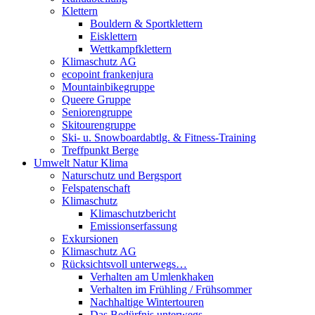
Klettern
Bouldern & Sportklettern
Eisklettern
Wettkampfklettern
Klimaschutz AG
ecopoint frankenjura
Mountainbikegruppe
Queere Gruppe
Seniorengruppe
Skitourengruppe
Ski- u. Snowboardabtlg. & Fitness-Training
Treffpunkt Berge
Umwelt Natur Klima
Naturschutz und Bergsport
Felspatenschaft
Klimaschutz
Klimaschutzbericht
Emissionserfassung
Exkursionen
Klimaschutz AG
Rücksichtsvoll unterwegs…
Verhalten am Umlenkhaken
Verhalten im Frühling / Frühsommer
Nachhaltige Wintertouren
Das Bedürfnis unterwegs