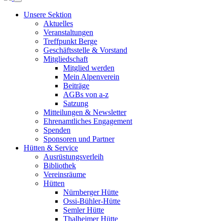
Unsere Sektion
Aktuelles
Veranstaltungen
Treffpunkt Berge
Geschäftsstelle & Vorstand
Mitgliedschaft
Mitglied werden
Mein Alpenverein
Beiträge
AGBs von a-z
Satzung
Mitteilungen & Newsletter
Ehrenamtliches Engagement
Spenden
Sponsoren und Partner
Hütten & Service
Ausrüstungsverleih
Bibliothek
Vereinsräume
Hütten
Nürnberger Hütte
Ossi-Bühler-Hütte
Semler Hütte
Thalheimer Hütte