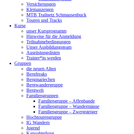
Versicherungen
Kleinanzeigen
MTB Trailnetz Schmausenbuck
Touren und Tracks
Kurse
unser Kursprogramm
Hinweise für die Anmeldung
Teilnahmebedingungen
Unser Ausbildungsteam
Ausrüstungslisten
Trainer*in werden
Gruppen
die neuen Alten
Bergfreaks
Bergmariechen
Bergwandergruppe
Bergweh
Familiengruppen
Familiengruppe – Affenbande
Familiengruppe – Wandermäuse
Familiengruppe – Zwergsteiger
Hochtourengruppe
IG Wandern
Jugend
Kanuabteilung