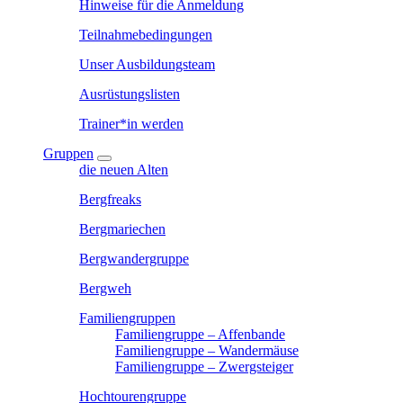
Hinweise für die Anmeldung
Teilnahmebedingungen
Unser Ausbildungsteam
Ausrüstungslisten
Trainer*in werden
Gruppen
die neuen Alten
Bergfreaks
Bergmariechen
Bergwandergruppe
Bergweh
Familiengruppen
Familiengruppe – Affenbande
Familiengruppe – Wandermäuse
Familiengruppe – Zwergsteiger
Hochtourengruppe