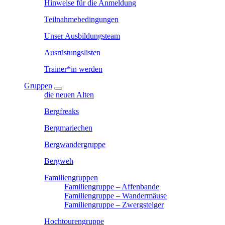
Hinweise für die Anmeldung
Teilnahmebedingungen
Unser Ausbildungsteam
Ausrüstungslisten
Trainer*in werden
Gruppen
die neuen Alten
Bergfreaks
Bergmariechen
Bergwandergruppe
Bergweh
Familiengruppen
Familiengruppe – Affenbande
Familiengruppe – Wandermäuse
Familiengruppe – Zwergsteiger
Hochtourengruppe