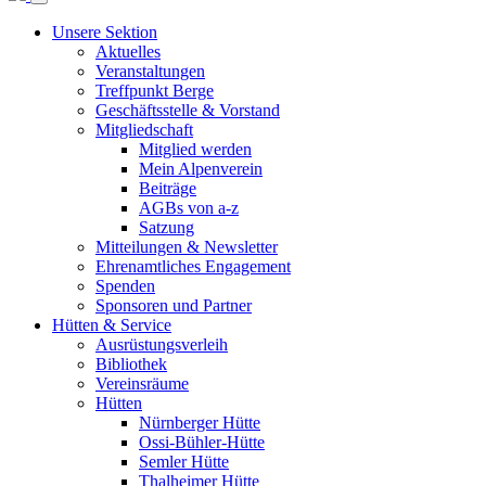
Unsere Sektion
Aktuelles
Veranstaltungen
Treffpunkt Berge
Geschäftsstelle & Vorstand
Mitgliedschaft
Mitglied werden
Mein Alpenverein
Beiträge
AGBs von a-z
Satzung
Mitteilungen & Newsletter
Ehrenamtliches Engagement
Spenden
Sponsoren und Partner
Hütten & Service
Ausrüstungsverleih
Bibliothek
Vereinsräume
Hütten
Nürnberger Hütte
Ossi-Bühler-Hütte
Semler Hütte
Thalheimer Hütte