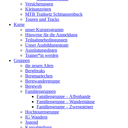
Versicherungen
Kleinanzeigen
MTB Trailnetz Schmausenbuck
Touren und Tracks
Kurse
unser Kursprogramm
Hinweise für die Anmeldung
Teilnahmebedingungen
Unser Ausbildungsteam
Ausrüstungslisten
Trainer*in werden
Gruppen
die neuen Alten
Bergfreaks
Bergmariechen
Bergwandergruppe
Bergweh
Familiengruppen
Familiengruppe – Affenbande
Familiengruppe – Wandermäuse
Familiengruppe – Zwergsteiger
Hochtourengruppe
IG Wandern
Jugend
Kanuabteilung