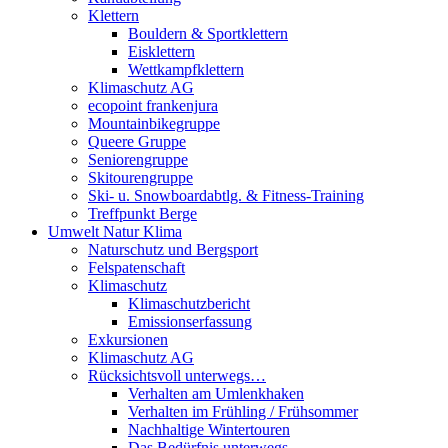
Klettern
Bouldern & Sportklettern
Eisklettern
Wettkampfklettern
Klimaschutz AG
ecopoint frankenjura
Mountainbikegruppe
Queere Gruppe
Seniorengruppe
Skitourengruppe
Ski- u. Snowboardabtlg. & Fitness-Training
Treffpunkt Berge
Umwelt Natur Klima
Naturschutz und Bergsport
Felspatenschaft
Klimaschutz
Klimaschutzbericht
Emissionserfassung
Exkursionen
Klimaschutz AG
Rücksichtsvoll unterwegs…
Verhalten am Umlenkhaken
Verhalten im Frühling / Frühsommer
Nachhaltige Wintertouren
Das Bedürfnis unterwegs