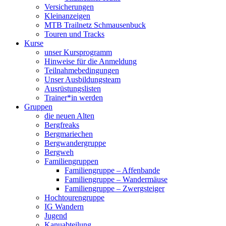
Versicherungen
Kleinanzeigen
MTB Trailnetz Schmausenbuck
Touren und Tracks
Kurse
unser Kursprogramm
Hinweise für die Anmeldung
Teilnahmebedingungen
Unser Ausbildungsteam
Ausrüstungslisten
Trainer*in werden
Gruppen
die neuen Alten
Bergfreaks
Bergmariechen
Bergwandergruppe
Bergweh
Familiengruppen
Familiengruppe – Affenbande
Familiengruppe – Wandermäuse
Familiengruppe – Zwergsteiger
Hochtourengruppe
IG Wandern
Jugend
Kanuabteilung