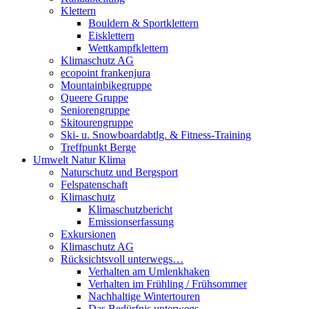
Klettern
Bouldern & Sportklettern
Eisklettern
Wettkampfklettern
Klimaschutz AG
ecopoint frankenjura
Mountainbikegruppe
Queere Gruppe
Seniorengruppe
Skitourengruppe
Ski- u. Snowboardabtlg. & Fitness-Training
Treffpunkt Berge
Umwelt Natur Klima
Naturschutz und Bergsport
Felspatenschaft
Klimaschutz
Klimaschutzbericht
Emissionserfassung
Exkursionen
Klimaschutz AG
Rücksichtsvoll unterwegs…
Verhalten am Umlenkhaken
Verhalten im Frühling / Frühsommer
Nachhaltige Wintertouren
Das Bedürfnis unterwegs