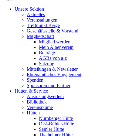
Unsere Sektion
Aktuelles
Veranstaltungen
Treffpunkt Berge
Geschäftsstelle & Vorstand
Mitgliedschaft
Mitglied werden
Mein Alpenverein
Beiträge
AGBs von a-z
Satzung
Mitteilungen & Newsletter
Ehrenamtliches Engagement
Spenden
Sponsoren und Partner
Hütten & Service
Ausrüstungsverleih
Bibliothek
Vereinsräume
Hütten
Nürnberger Hütte
Ossi-Bühler-Hütte
Semler Hütte
Thalheimer Hütte