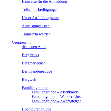
Hinweise für die Anmeldung
Teilnahmebedingungen
Unser Ausbildungsteam
Ausrüstungslisten
Trainer*in werden
Gruppen
die neuen Alten
Bergfreaks
Bergmariechen
Bergwandergruppe
Bergweh
Familiengruppen
Familiengruppe – Affenbande
Familiengruppe – Wandermäuse
Familiengruppe – Zwergsteiger
Hochtourengruppe