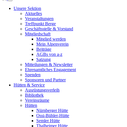
Unsere Sektion
Aktuelles
Veranstaltungen
Treffpunkt Berge
Geschäftsstelle & Vorstand
Mitgliedschaft
Mitglied werden
Mein Alpenverein
Beiträge
AGBs von a-z
Satzung
Mitteilungen & Newsletter
Ehrenamtliches Engagement
Spenden
Sponsoren und Partner
Hütten & Service
Ausrüstungsverleih
Bibliothek
Vereinsräume
Hütten
Nürnberger Hütte
Ossi-Bühler-Hütte
Semler Hütte
Thalheimer Hütte