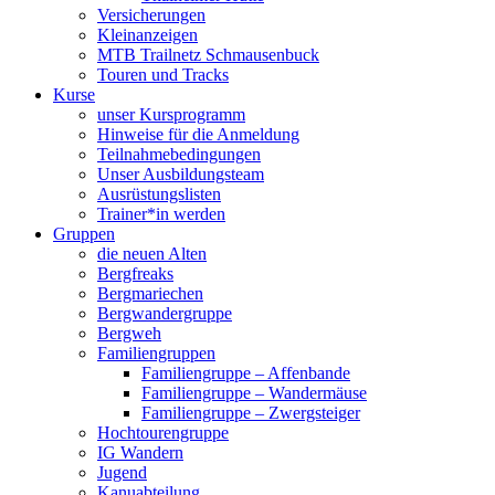
Versicherungen
Kleinanzeigen
MTB Trailnetz Schmausenbuck
Touren und Tracks
Kurse
unser Kursprogramm
Hinweise für die Anmeldung
Teilnahmebedingungen
Unser Ausbildungsteam
Ausrüstungslisten
Trainer*in werden
Gruppen
die neuen Alten
Bergfreaks
Bergmariechen
Bergwandergruppe
Bergweh
Familiengruppen
Familiengruppe – Affenbande
Familiengruppe – Wandermäuse
Familiengruppe – Zwergsteiger
Hochtourengruppe
IG Wandern
Jugend
Kanuabteilung