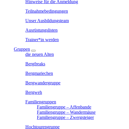
Hinweise für die Anmeldung
Teilnahmebedingungen
Unser Ausbildungsteam
Ausrüstungslisten
Trainer*in werden
Gruppen
die neuen Alten
Bergfreaks
Bergmariechen
Bergwandergruppe
Bergweh
Familiengruppen
Familiengruppe – Affenbande
Familiengruppe – Wandermäuse
Familiengruppe – Zwergsteiger
Hochtourengruppe