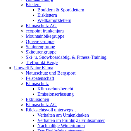
Klettern
Bouldern & Sportklettern
Eisklettern
Wettkampfklettern
Klimaschutz AG
ecopoint frankenjura
Mountainbikegruppe
Queere Gruppe
Seniorengruppe
Skitourengruppe
Ski- u. Snowboardabtlg. & Fitness-Training
Treffpunkt Berge
Umwelt Natur Klima
Naturschutz und Bergsport
Felspatenschaft
Klimaschutz
Klimaschutzbericht
Emissionserfassung
Exkursionen
Klimaschutz AG
Rücksichtsvoll unterwegs…
Verhalten am Umlenkhaken
Verhalten im Frühling / Frühsommer
Nachhaltige Wintertouren
Das Bedürfnis unterwegs