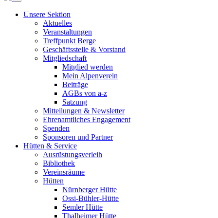
Unsere Sektion
Aktuelles
Veranstaltungen
Treffpunkt Berge
Geschäftsstelle & Vorstand
Mitgliedschaft
Mitglied werden
Mein Alpenverein
Beiträge
AGBs von a-z
Satzung
Mitteilungen & Newsletter
Ehrenamtliches Engagement
Spenden
Sponsoren und Partner
Hütten & Service
Ausrüstungsverleih
Bibliothek
Vereinsräume
Hütten
Nürnberger Hütte
Ossi-Bühler-Hütte
Semler Hütte
Thalheimer Hütte