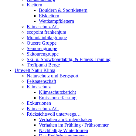
Klettern
Bouldern & Sportklettern
Eisklettern
Wettkampfklettern
Klimaschutz AG
ecopoint frankenjura
Mountainbikegruppe
Queere Gruppe
Seniorengruppe
Skitourengruppe
Ski- u. Snowboardabtlg. & Fitness-Training
Treffpunkt Berge
Umwelt Natur Klima
Naturschutz und Bergsport
Felspatenschaft
Klimaschutz
Klimaschutzbericht
Emissionserfassung
Exkursionen
Klimaschutz AG
Rücksichtsvoll unterwegs…
Verhalten am Umlenkhaken
Verhalten im Frühling / Frühsommer
Nachhaltige Wintertouren
Das Bedürfnis unterwegs