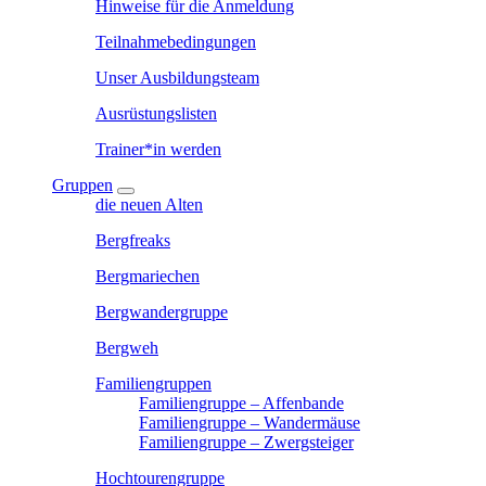
Hinweise für die Anmeldung
Teilnahmebedingungen
Unser Ausbildungsteam
Ausrüstungslisten
Trainer*in werden
Gruppen
die neuen Alten
Bergfreaks
Bergmariechen
Bergwandergruppe
Bergweh
Familiengruppen
Familiengruppe – Affenbande
Familiengruppe – Wandermäuse
Familiengruppe – Zwergsteiger
Hochtourengruppe