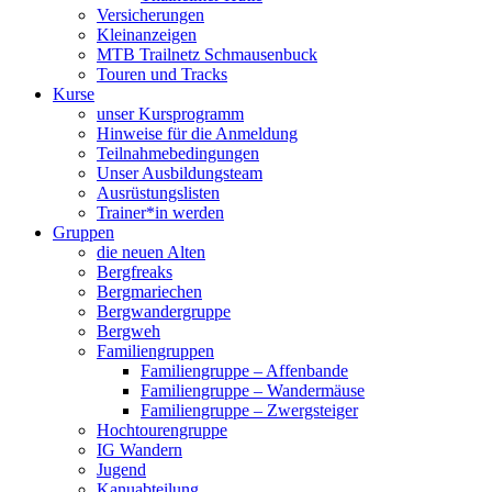
Versicherungen
Kleinanzeigen
MTB Trailnetz Schmausenbuck
Touren und Tracks
Kurse
unser Kursprogramm
Hinweise für die Anmeldung
Teilnahmebedingungen
Unser Ausbildungsteam
Ausrüstungslisten
Trainer*in werden
Gruppen
die neuen Alten
Bergfreaks
Bergmariechen
Bergwandergruppe
Bergweh
Familiengruppen
Familiengruppe – Affenbande
Familiengruppe – Wandermäuse
Familiengruppe – Zwergsteiger
Hochtourengruppe
IG Wandern
Jugend
Kanuabteilung