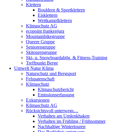
Klettern
Bouldern & Sportklettern
Eisklettern
Wettkampfklettern
Klimaschutz AG
ecopoint frankenjura
Mountainbikegruppe
Queere Gruppe
Seniorengruppe
Skitourengruppe
Ski- u. Snowboardabtlg. & Fitness-Training
Treffpunkt Berge
Umwelt Natur Klima
Naturschutz und Bergsport
Felspatenschaft
Klimaschutz
Klimaschutzbericht
Emissionserfassung
Exkursionen
Klimaschutz AG
Rücksichtsvoll unterwegs…
Verhalten am Umlenkhaken
Verhalten im Frühling / Frühsommer
Nachhaltige Wintertouren
Das Bedürfnis unterwegs