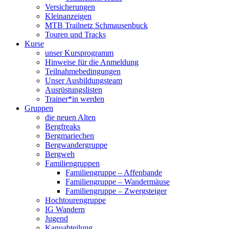
Versicherungen
Kleinanzeigen
MTB Trailnetz Schmausenbuck
Touren und Tracks
Kurse
unser Kursprogramm
Hinweise für die Anmeldung
Teilnahmebedingungen
Unser Ausbildungsteam
Ausrüstungslisten
Trainer*in werden
Gruppen
die neuen Alten
Bergfreaks
Bergmariechen
Bergwandergruppe
Bergweh
Familiengruppen
Familiengruppe – Affenbande
Familiengruppe – Wandermäuse
Familiengruppe – Zwergsteiger
Hochtourengruppe
IG Wandern
Jugend
Kanuabteilung