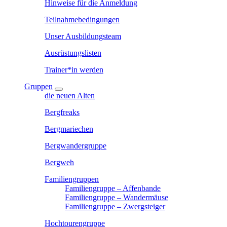
Hinweise für die Anmeldung
Teilnahmebedingungen
Unser Ausbildungsteam
Ausrüstungslisten
Trainer*in werden
Gruppen
die neuen Alten
Bergfreaks
Bergmariechen
Bergwandergruppe
Bergweh
Familiengruppen
Familiengruppe – Affenbande
Familiengruppe – Wandermäuse
Familiengruppe – Zwergsteiger
Hochtourengruppe