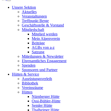
Unsere Sektion
Aktuelles
Veranstaltungen
Treffpunkt Berge
Geschäftsstelle & Vorstand
Mitgliedschaft
Mitglied werden
Mein Alpenverein
Beiträge
AGBs von a-z
Satzung
Mitteilungen & Newsletter
Ehrenamtliches Engagement
Spenden
Sponsoren und Partner
Hütten & Service
Ausrüstungsverleih
Bibliothek
Vereinsräume
Hütten
Nürnberger Hütte
Ossi-Bühler-Hütte
Semler Hütte
Thalheimer Hütte