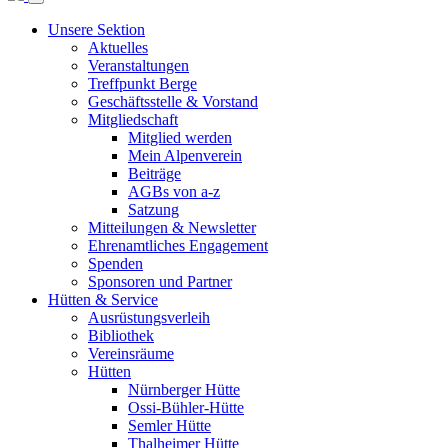
Unsere Sektion
Aktuelles
Veranstaltungen
Treffpunkt Berge
Geschäftsstelle & Vorstand
Mitgliedschaft
Mitglied werden
Mein Alpenverein
Beiträge
AGBs von a-z
Satzung
Mitteilungen & Newsletter
Ehrenamtliches Engagement
Spenden
Sponsoren und Partner
Hütten & Service
Ausrüstungsverleih
Bibliothek
Vereinsräume
Hütten
Nürnberger Hütte
Ossi-Bühler-Hütte
Semler Hütte
Thalheimer Hütte