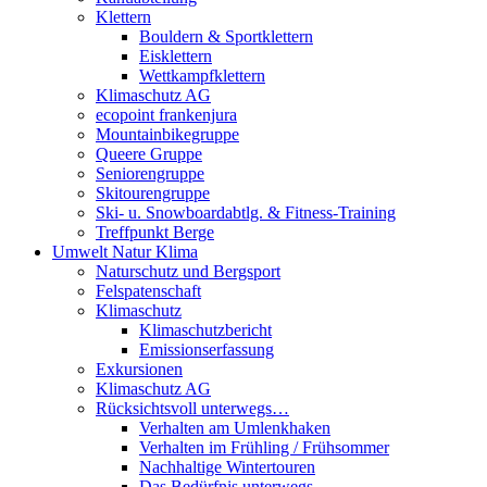
Klettern
Bouldern & Sportklettern
Eisklettern
Wettkampfklettern
Klimaschutz AG
ecopoint frankenjura
Mountainbikegruppe
Queere Gruppe
Seniorengruppe
Skitourengruppe
Ski- u. Snowboardabtlg. & Fitness-Training
Treffpunkt Berge
Umwelt Natur Klima
Naturschutz und Bergsport
Felspatenschaft
Klimaschutz
Klimaschutzbericht
Emissionserfassung
Exkursionen
Klimaschutz AG
Rücksichtsvoll unterwegs…
Verhalten am Umlenkhaken
Verhalten im Frühling / Frühsommer
Nachhaltige Wintertouren
Das Bedürfnis unterwegs