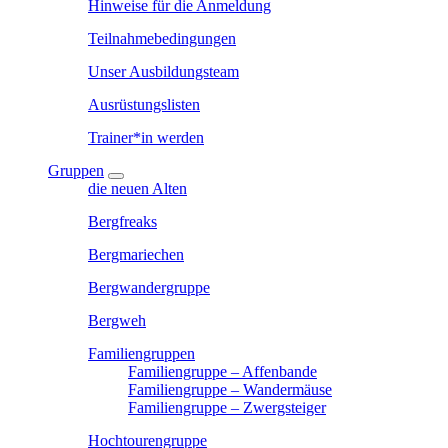
Hinweise für die Anmeldung
Teilnahmebedingungen
Unser Ausbildungsteam
Ausrüstungslisten
Trainer*in werden
Gruppen
die neuen Alten
Bergfreaks
Bergmariechen
Bergwandergruppe
Bergweh
Familiengruppen
Familiengruppe – Affenbande
Familiengruppe – Wandermäuse
Familiengruppe – Zwergsteiger
Hochtourengruppe