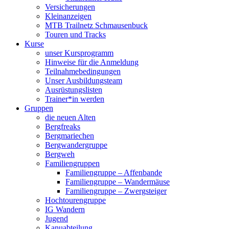
Versicherungen
Kleinanzeigen
MTB Trailnetz Schmausenbuck
Touren und Tracks
Kurse
unser Kursprogramm
Hinweise für die Anmeldung
Teilnahmebedingungen
Unser Ausbildungsteam
Ausrüstungslisten
Trainer*in werden
Gruppen
die neuen Alten
Bergfreaks
Bergmariechen
Bergwandergruppe
Bergweh
Familiengruppen
Familiengruppe – Affenbande
Familiengruppe – Wandermäuse
Familiengruppe – Zwergsteiger
Hochtourengruppe
IG Wandern
Jugend
Kanuabteilung