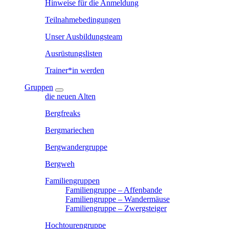
Hinweise für die Anmeldung
Teilnahmebedingungen
Unser Ausbildungsteam
Ausrüstungslisten
Trainer*in werden
Gruppen
die neuen Alten
Bergfreaks
Bergmariechen
Bergwandergruppe
Bergweh
Familiengruppen
Familiengruppe – Affenbande
Familiengruppe – Wandermäuse
Familiengruppe – Zwergsteiger
Hochtourengruppe