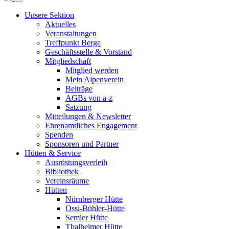
Unsere Sektion
Aktuelles
Veranstaltungen
Treffpunkt Berge
Geschäftsstelle & Vorstand
Mitgliedschaft
Mitglied werden
Mein Alpenverein
Beiträge
AGBs von a-z
Satzung
Mitteilungen & Newsletter
Ehrenamtliches Engagement
Spenden
Sponsoren und Partner
Hütten & Service
Ausrüstungsverleih
Bibliothek
Vereinsräume
Hütten
Nürnberger Hütte
Ossi-Bühler-Hütte
Semler Hütte
Thalheimer Hütte