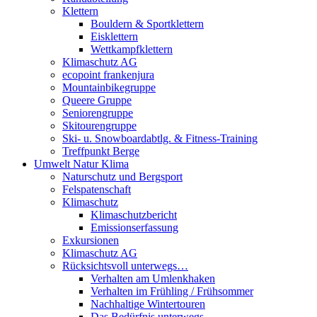
Klettern
Bouldern & Sportklettern
Eisklettern
Wettkampfklettern
Klimaschutz AG
ecopoint frankenjura
Mountainbikegruppe
Queere Gruppe
Seniorengruppe
Skitourengruppe
Ski- u. Snowboardabtlg. & Fitness-Training
Treffpunkt Berge
Umwelt Natur Klima
Naturschutz und Bergsport
Felspatenschaft
Klimaschutz
Klimaschutzbericht
Emissionserfassung
Exkursionen
Klimaschutz AG
Rücksichtsvoll unterwegs…
Verhalten am Umlenkhaken
Verhalten im Frühling / Frühsommer
Nachhaltige Wintertouren
Das Bedürfnis unterwegs