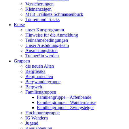
Versicherungen
Kleinanzeigen
MTB Trailnetz Schmausenbuck
Touren und Tracks
Kurse
unser Kursprogramm
Hinweise für die Anmeldung
Teilnahmebedingungen
Unser Ausbildungsteam
Ausrüstungslisten
Trainer*in werden
Gruppen
die neuen Alten
Bergfreaks
Bergmariechen
Bergwandergruppe
Bergweh
Familiengruppen
Familiengruppe – Affenbande
Familiengruppe – Wandermäuse
Familiengruppe – Zwergsteiger
Hochtourengruppe
IG Wandern
Jugend
Kanuabteilung