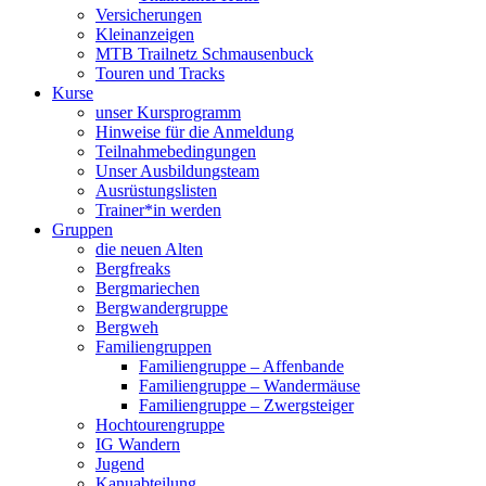
Versicherungen
Kleinanzeigen
MTB Trailnetz Schmausenbuck
Touren und Tracks
Kurse
unser Kursprogramm
Hinweise für die Anmeldung
Teilnahmebedingungen
Unser Ausbildungsteam
Ausrüstungslisten
Trainer*in werden
Gruppen
die neuen Alten
Bergfreaks
Bergmariechen
Bergwandergruppe
Bergweh
Familiengruppen
Familiengruppe – Affenbande
Familiengruppe – Wandermäuse
Familiengruppe – Zwergsteiger
Hochtourengruppe
IG Wandern
Jugend
Kanuabteilung