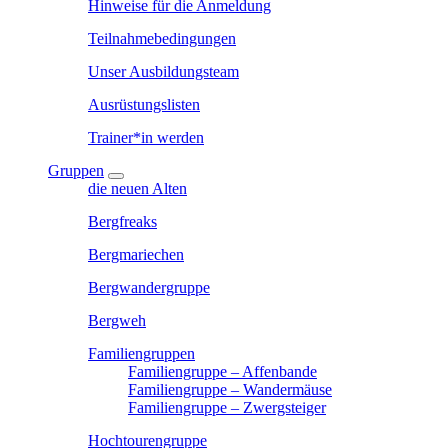
Hinweise für die Anmeldung
Teilnahmebedingungen
Unser Ausbildungsteam
Ausrüstungslisten
Trainer*in werden
Gruppen
die neuen Alten
Bergfreaks
Bergmariechen
Bergwandergruppe
Bergweh
Familiengruppen
Familiengruppe – Affenbande
Familiengruppe – Wandermäuse
Familiengruppe – Zwergsteiger
Hochtourengruppe