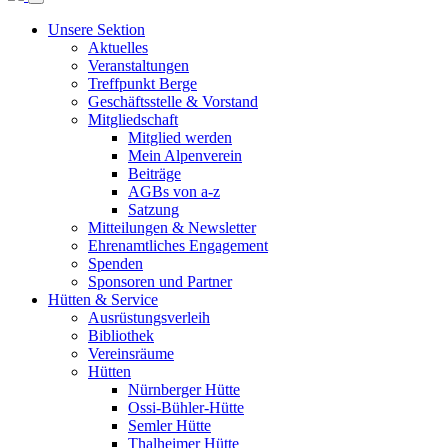
Unsere Sektion
Aktuelles
Veranstaltungen
Treffpunkt Berge
Geschäftsstelle & Vorstand
Mitgliedschaft
Mitglied werden
Mein Alpenverein
Beiträge
AGBs von a-z
Satzung
Mitteilungen & Newsletter
Ehrenamtliches Engagement
Spenden
Sponsoren und Partner
Hütten & Service
Ausrüstungsverleih
Bibliothek
Vereinsräume
Hütten
Nürnberger Hütte
Ossi-Bühler-Hütte
Semler Hütte
Thalheimer Hütte