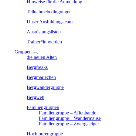
Hinweise für die Anmeldung
Teilnahmebedingungen
Unser Ausbildungsteam
Ausrüstungslisten
Trainer*in werden
Gruppen
die neuen Alten
Bergfreaks
Bergmariechen
Bergwandergruppe
Bergweh
Familiengruppen
Familiengruppe – Affenbande
Familiengruppe – Wandermäuse
Familiengruppe – Zwergsteiger
Hochtourengruppe