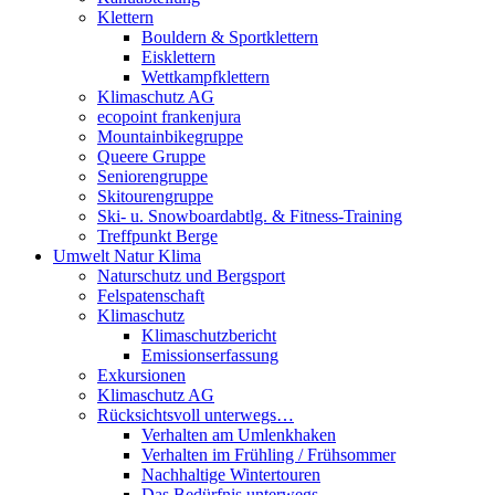
Klettern
Bouldern & Sportklettern
Eisklettern
Wettkampfklettern
Klimaschutz AG
ecopoint frankenjura
Mountainbikegruppe
Queere Gruppe
Seniorengruppe
Skitourengruppe
Ski- u. Snowboardabtlg. & Fitness-Training
Treffpunkt Berge
Umwelt Natur Klima
Naturschutz und Bergsport
Felspatenschaft
Klimaschutz
Klimaschutzbericht
Emissionserfassung
Exkursionen
Klimaschutz AG
Rücksichtsvoll unterwegs…
Verhalten am Umlenkhaken
Verhalten im Frühling / Frühsommer
Nachhaltige Wintertouren
Das Bedürfnis unterwegs