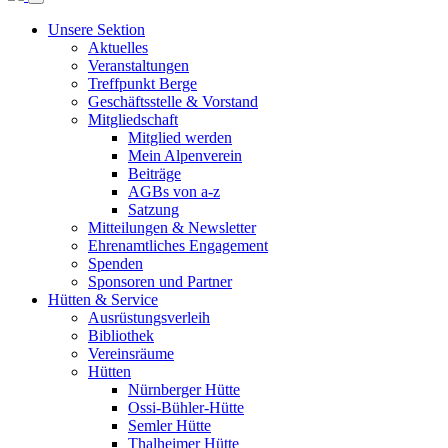
Unsere Sektion
Aktuelles
Veranstaltungen
Treffpunkt Berge
Geschäftsstelle & Vorstand
Mitgliedschaft
Mitglied werden
Mein Alpenverein
Beiträge
AGBs von a-z
Satzung
Mitteilungen & Newsletter
Ehrenamtliches Engagement
Spenden
Sponsoren und Partner
Hütten & Service
Ausrüstungsverleih
Bibliothek
Vereinsräume
Hütten
Nürnberger Hütte
Ossi-Bühler-Hütte
Semler Hütte
Thalheimer Hütte