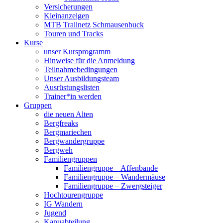
Versicherungen
Kleinanzeigen
MTB Trailnetz Schmausenbuck
Touren und Tracks
Kurse
unser Kursprogramm
Hinweise für die Anmeldung
Teilnahmebedingungen
Unser Ausbildungsteam
Ausrüstungslisten
Trainer*in werden
Gruppen
die neuen Alten
Bergfreaks
Bergmariechen
Bergwandergruppe
Bergweh
Familiengruppen
Familiengruppe – Affenbande
Familiengruppe – Wandermäuse
Familiengruppe – Zwergsteiger
Hochtourengruppe
IG Wandern
Jugend
Kanuabteilung