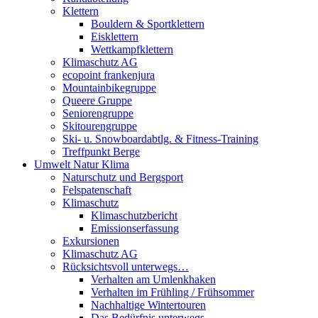
Klettern
Bouldern & Sportklettern
Eisklettern
Wettkampfklettern
Klimaschutz AG
ecopoint frankenjura
Mountainbikegruppe
Queere Gruppe
Seniorengruppe
Skitourengruppe
Ski- u. Snowboardabtlg. & Fitness-Training
Treffpunkt Berge
Umwelt Natur Klima
Naturschutz und Bergsport
Felspatenschaft
Klimaschutz
Klimaschutzbericht
Emissionserfassung
Exkursionen
Klimaschutz AG
Rücksichtsvoll unterwegs…
Verhalten am Umlenkhaken
Verhalten im Frühling / Frühsommer
Nachhaltige Wintertouren
Das Bedürfnis unterwegs