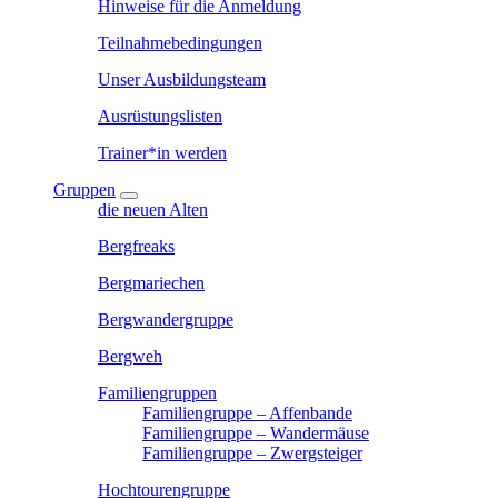
Hinweise für die Anmeldung
Teilnahmebedingungen
Unser Ausbildungsteam
Ausrüstungslisten
Trainer*in werden
Gruppen
die neuen Alten
Bergfreaks
Bergmariechen
Bergwandergruppe
Bergweh
Familiengruppen
Familiengruppe – Affenbande
Familiengruppe – Wandermäuse
Familiengruppe – Zwergsteiger
Hochtourengruppe