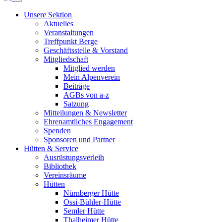
Unsere Sektion
Aktuelles
Veranstaltungen
Treffpunkt Berge
Geschäftsstelle & Vorstand
Mitgliedschaft
Mitglied werden
Mein Alpenverein
Beiträge
AGBs von a-z
Satzung
Mitteilungen & Newsletter
Ehrenamtliches Engagement
Spenden
Sponsoren und Partner
Hütten & Service
Ausrüstungsverleih
Bibliothek
Vereinsräume
Hütten
Nürnberger Hütte
Ossi-Bühler-Hütte
Semler Hütte
Thalheimer Hütte