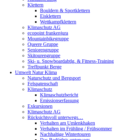
Klettern
Bouldern & Sportklettern
Eisklettern
Wettkampfklettern
Klimaschutz AG
ecopoint frankenjura
Mountainbikegruppe
Queere Gruppe
Seniorengruppe
Skitourengruppe
Ski- u. Snowboardabtlg. & Fitness-Training
Treffpunkt Berge
Umwelt Natur Klima
Naturschutz und Bergsport
Felspatenschaft
Klimaschutz
Klimaschutzbericht
Emissionserfassung
Exkursionen
Klimaschutz AG
Rücksichtsvoll unterwegs…
Verhalten am Umlenkhaken
Verhalten im Frühling / Frühsommer
Nachhaltige Wintertouren
Das Bedürfnis unterwegs