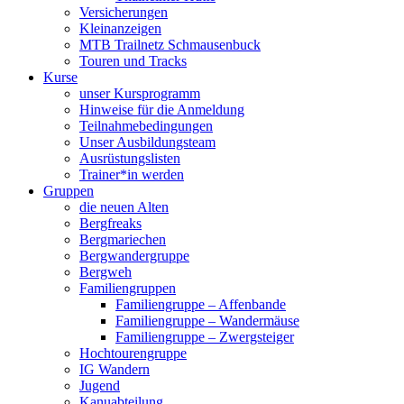
Versicherungen
Kleinanzeigen
MTB Trailnetz Schmausenbuck
Touren und Tracks
Kurse
unser Kursprogramm
Hinweise für die Anmeldung
Teilnahmebedingungen
Unser Ausbildungsteam
Ausrüstungslisten
Trainer*in werden
Gruppen
die neuen Alten
Bergfreaks
Bergmariechen
Bergwandergruppe
Bergweh
Familiengruppen
Familiengruppe – Affenbande
Familiengruppe – Wandermäuse
Familiengruppe – Zwergsteiger
Hochtourengruppe
IG Wandern
Jugend
Kanuabteilung