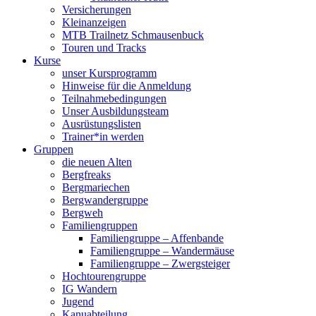
Versicherungen
Kleinanzeigen
MTB Trailnetz Schmausenbuck
Touren und Tracks
Kurse
unser Kursprogramm
Hinweise für die Anmeldung
Teilnahmebedingungen
Unser Ausbildungsteam
Ausrüstungslisten
Trainer*in werden
Gruppen
die neuen Alten
Bergfreaks
Bergmariechen
Bergwandergruppe
Bergweh
Familiengruppen
Familiengruppe – Affenbande
Familiengruppe – Wandermäuse
Familiengruppe – Zwergsteiger
Hochtourengruppe
IG Wandern
Jugend
Kanuabteilung