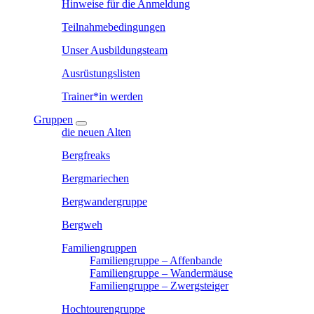
Hinweise für die Anmeldung
Teilnahmebedingungen
Unser Ausbildungsteam
Ausrüstungslisten
Trainer*in werden
Gruppen
die neuen Alten
Bergfreaks
Bergmariechen
Bergwandergruppe
Bergweh
Familiengruppen
Familiengruppe – Affenbande
Familiengruppe – Wandermäuse
Familiengruppe – Zwergsteiger
Hochtourengruppe