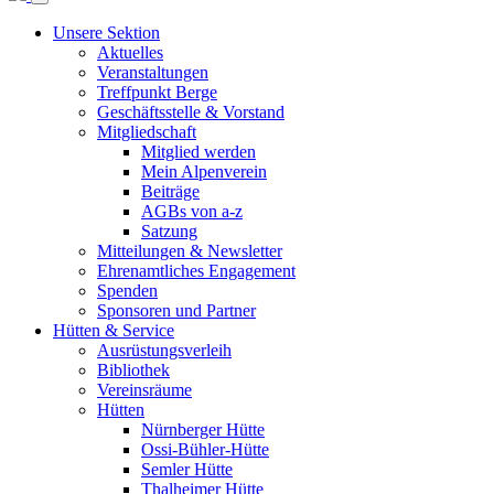
Unsere Sektion
Aktuelles
Veranstaltungen
Treffpunkt Berge
Geschäftsstelle & Vorstand
Mitgliedschaft
Mitglied werden
Mein Alpenverein
Beiträge
AGBs von a-z
Satzung
Mitteilungen & Newsletter
Ehrenamtliches Engagement
Spenden
Sponsoren und Partner
Hütten & Service
Ausrüstungsverleih
Bibliothek
Vereinsräume
Hütten
Nürnberger Hütte
Ossi-Bühler-Hütte
Semler Hütte
Thalheimer Hütte