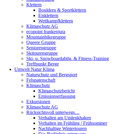
Klettern
Bouldern & Sportklettern
Eisklettern
Wettkampfklettern
Klimaschutz AG
ecopoint frankenjura
Mountainbikegruppe
Queere Gruppe
Seniorengruppe
Skitourengruppe
Ski- u. Snowboardabtlg. & Fitness-Training
Treffpunkt Berge
Umwelt Natur Klima
Naturschutz und Bergsport
Felspatenschaft
Klimaschutz
Klimaschutzbericht
Emissionserfassung
Exkursionen
Klimaschutz AG
Rücksichtsvoll unterwegs…
Verhalten am Umlenkhaken
Verhalten im Frühling / Frühsommer
Nachhaltige Wintertouren
Das Bedürfnis unterwegs