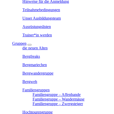
Hinweise für die Anmeldung
Teilnahmebedingungen
Unser Ausbildungsteam
Ausrüstungslisten
Trainer*in werden
Gruppen
die neuen Alten
Bergfreaks
Bergmariechen
Bergwandergruppe
Bergweh
Familiengruppen
Familiengruppe – Affenbande
Familiengruppe – Wandermäuse
Familiengruppe – Zwergsteiger
Hochtourengruppe