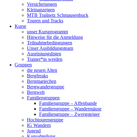
Versicherungen
Kleinanzeigen
MTB Trailnetz Schmausenbuck
Touren und Tracks
Kurse
unser Kursprogramm
Hinweise für die Anmeldung
Teilnahmebedingungen
Unser Ausbildungsteam
Ausrüstungslisten
Trainer*in werden
Gruppen
die neuen Alten
Bergfreaks
Bergmariechen
Bergwandergruppe
Bergweh
Familiengruppen
Familiengruppe – Affenbande
Familiengruppe – Wandermäuse
Familiengruppe – Zwergsteiger
Hochtourengruppe
IG Wandern
Jugend
Kanuabteilung