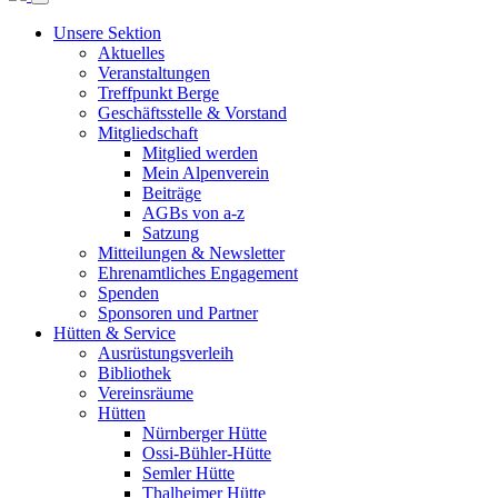
Unsere Sektion
Aktuelles
Veranstaltungen
Treffpunkt Berge
Geschäftsstelle & Vorstand
Mitgliedschaft
Mitglied werden
Mein Alpenverein
Beiträge
AGBs von a-z
Satzung
Mitteilungen & Newsletter
Ehrenamtliches Engagement
Spenden
Sponsoren und Partner
Hütten & Service
Ausrüstungsverleih
Bibliothek
Vereinsräume
Hütten
Nürnberger Hütte
Ossi-Bühler-Hütte
Semler Hütte
Thalheimer Hütte