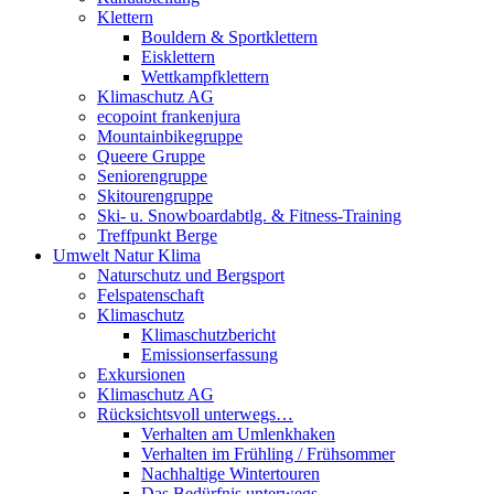
Klettern
Bouldern & Sportklettern
Eisklettern
Wettkampfklettern
Klimaschutz AG
ecopoint frankenjura
Mountainbikegruppe
Queere Gruppe
Seniorengruppe
Skitourengruppe
Ski- u. Snowboardabtlg. & Fitness-Training
Treffpunkt Berge
Umwelt Natur Klima
Naturschutz und Bergsport
Felspatenschaft
Klimaschutz
Klimaschutzbericht
Emissionserfassung
Exkursionen
Klimaschutz AG
Rücksichtsvoll unterwegs…
Verhalten am Umlenkhaken
Verhalten im Frühling / Frühsommer
Nachhaltige Wintertouren
Das Bedürfnis unterwegs