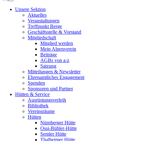
Unsere Sektion
Aktuelles
Veranstaltungen
Treffpunkt Berge
Geschäftsstelle & Vorstand
Mitgliedschaft
Mitglied werden
Mein Alpenverein
Beiträge
AGBs von a-z
Satzung
Mitteilungen & Newsletter
Ehrenamtliches Engagement
Spenden
Sponsoren und Partner
Hütten & Service
Ausrüstungsverleih
Bibliothek
Vereinsräume
Hütten
Nürnberger Hütte
Ossi-Bühler-Hütte
Semler Hütte
Thalheimer Hütte