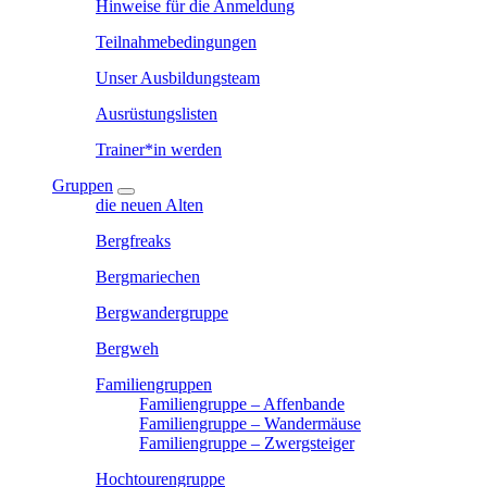
Hinweise für die Anmeldung
Teilnahmebedingungen
Unser Ausbildungsteam
Ausrüstungslisten
Trainer*in werden
Gruppen
die neuen Alten
Bergfreaks
Bergmariechen
Bergwandergruppe
Bergweh
Familiengruppen
Familiengruppe – Affenbande
Familiengruppe – Wandermäuse
Familiengruppe – Zwergsteiger
Hochtourengruppe