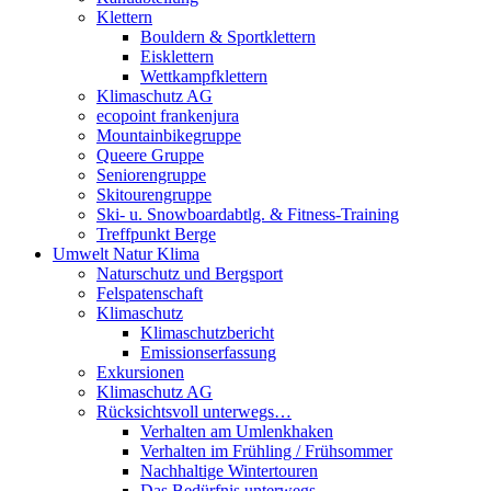
Klettern
Bouldern & Sportklettern
Eisklettern
Wettkampfklettern
Klimaschutz AG
ecopoint frankenjura
Mountainbikegruppe
Queere Gruppe
Seniorengruppe
Skitourengruppe
Ski- u. Snowboardabtlg. & Fitness-Training
Treffpunkt Berge
Umwelt Natur Klima
Naturschutz und Bergsport
Felspatenschaft
Klimaschutz
Klimaschutzbericht
Emissionserfassung
Exkursionen
Klimaschutz AG
Rücksichtsvoll unterwegs…
Verhalten am Umlenkhaken
Verhalten im Frühling / Frühsommer
Nachhaltige Wintertouren
Das Bedürfnis unterwegs