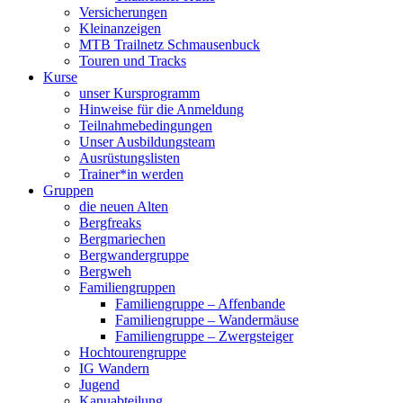
Versicherungen
Kleinanzeigen
MTB Trailnetz Schmausenbuck
Touren und Tracks
Kurse
unser Kursprogramm
Hinweise für die Anmeldung
Teilnahmebedingungen
Unser Ausbildungsteam
Ausrüstungslisten
Trainer*in werden
Gruppen
die neuen Alten
Bergfreaks
Bergmariechen
Bergwandergruppe
Bergweh
Familiengruppen
Familiengruppe – Affenbande
Familiengruppe – Wandermäuse
Familiengruppe – Zwergsteiger
Hochtourengruppe
IG Wandern
Jugend
Kanuabteilung