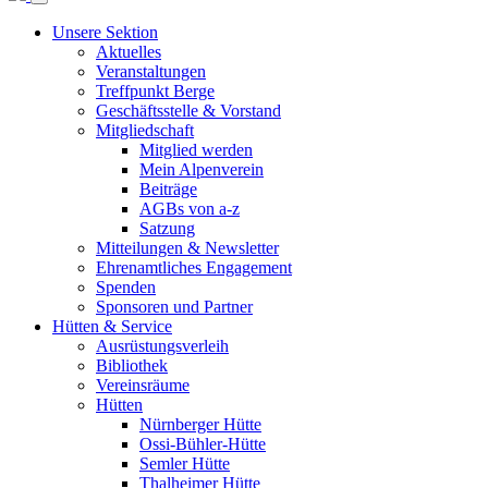
Unsere Sektion
Aktuelles
Veranstaltungen
Treffpunkt Berge
Geschäftsstelle & Vorstand
Mitgliedschaft
Mitglied werden
Mein Alpenverein
Beiträge
AGBs von a-z
Satzung
Mitteilungen & Newsletter
Ehrenamtliches Engagement
Spenden
Sponsoren und Partner
Hütten & Service
Ausrüstungsverleih
Bibliothek
Vereinsräume
Hütten
Nürnberger Hütte
Ossi-Bühler-Hütte
Semler Hütte
Thalheimer Hütte