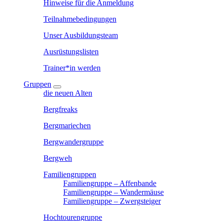
Hinweise für die Anmeldung
Teilnahmebedingungen
Unser Ausbildungsteam
Ausrüstungslisten
Trainer*in werden
Gruppen
die neuen Alten
Bergfreaks
Bergmariechen
Bergwandergruppe
Bergweh
Familiengruppen
Familiengruppe – Affenbande
Familiengruppe – Wandermäuse
Familiengruppe – Zwergsteiger
Hochtourengruppe