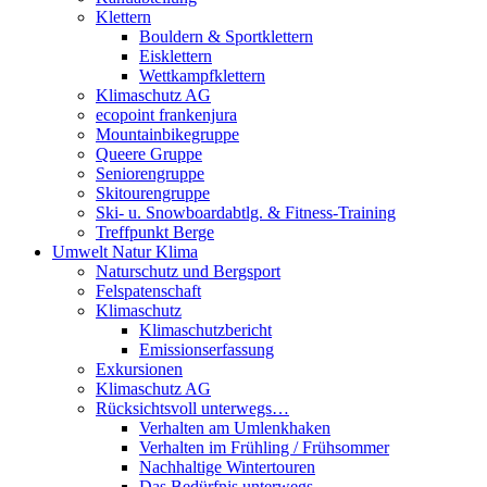
Klettern
Bouldern & Sportklettern
Eisklettern
Wettkampfklettern
Klimaschutz AG
ecopoint frankenjura
Mountainbikegruppe
Queere Gruppe
Seniorengruppe
Skitourengruppe
Ski- u. Snowboardabtlg. & Fitness-Training
Treffpunkt Berge
Umwelt Natur Klima
Naturschutz und Bergsport
Felspatenschaft
Klimaschutz
Klimaschutzbericht
Emissionserfassung
Exkursionen
Klimaschutz AG
Rücksichtsvoll unterwegs…
Verhalten am Umlenkhaken
Verhalten im Frühling / Frühsommer
Nachhaltige Wintertouren
Das Bedürfnis unterwegs