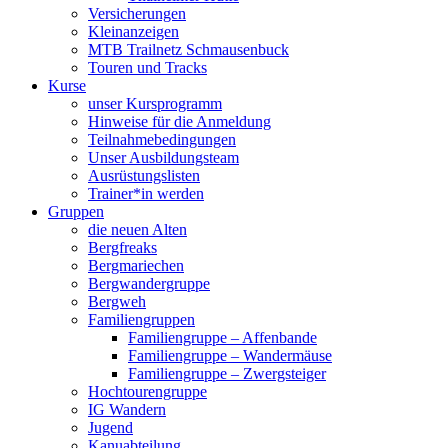
Versicherungen
Kleinanzeigen
MTB Trailnetz Schmausenbuck
Touren und Tracks
Kurse
unser Kursprogramm
Hinweise für die Anmeldung
Teilnahmebedingungen
Unser Ausbildungsteam
Ausrüstungslisten
Trainer*in werden
Gruppen
die neuen Alten
Bergfreaks
Bergmariechen
Bergwandergruppe
Bergweh
Familiengruppen
Familiengruppe – Affenbande
Familiengruppe – Wandermäuse
Familiengruppe – Zwergsteiger
Hochtourengruppe
IG Wandern
Jugend
Kanuabteilung