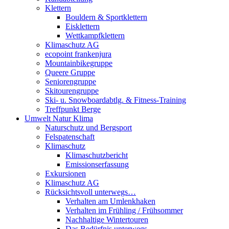
Klettern
Bouldern & Sportklettern
Eisklettern
Wettkampfklettern
Klimaschutz AG
ecopoint frankenjura
Mountainbikegruppe
Queere Gruppe
Seniorengruppe
Skitourengruppe
Ski- u. Snowboardabtlg. & Fitness-Training
Treffpunkt Berge
Umwelt Natur Klima
Naturschutz und Bergsport
Felspatenschaft
Klimaschutz
Klimaschutzbericht
Emissionserfassung
Exkursionen
Klimaschutz AG
Rücksichtsvoll unterwegs…
Verhalten am Umlenkhaken
Verhalten im Frühling / Frühsommer
Nachhaltige Wintertouren
Das Bedürfnis unterwegs