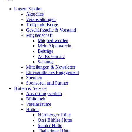
Unsere Sektion
Aktuelles
Veranstaltungen
Treffpunkt Berge
Geschäftsstelle & Vorstand
Mitgliedschaft
Mitglied werden
Mein Alpenverein
Beiträge
AGBs von a-z
Satzung
Mitteilungen & Newsletter
Ehrenamtliches Engagement
Spenden
Sponsoren und Partner
Hütten & Service
Ausrüstungsverleih
Bibliothek
Vereinsräume
Hütten
Nürnberger Hütte
Ossi-Bühler-Hütte
Semler Hütte
Thalheimer Hütte