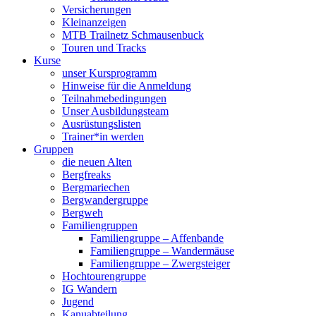
Versicherungen
Kleinanzeigen
MTB Trailnetz Schmausenbuck
Touren und Tracks
Kurse
unser Kursprogramm
Hinweise für die Anmeldung
Teilnahmebedingungen
Unser Ausbildungsteam
Ausrüstungslisten
Trainer*in werden
Gruppen
die neuen Alten
Bergfreaks
Bergmariechen
Bergwandergruppe
Bergweh
Familiengruppen
Familiengruppe – Affenbande
Familiengruppe – Wandermäuse
Familiengruppe – Zwergsteiger
Hochtourengruppe
IG Wandern
Jugend
Kanuabteilung