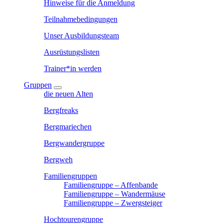
Hinweise für die Anmeldung
Teilnahmebedingungen
Unser Ausbildungsteam
Ausrüstungslisten
Trainer*in werden
Gruppen
die neuen Alten
Bergfreaks
Bergmariechen
Bergwandergruppe
Bergweh
Familiengruppen
Familiengruppe – Affenbande
Familiengruppe – Wandermäuse
Familiengruppe – Zwergsteiger
Hochtourengruppe