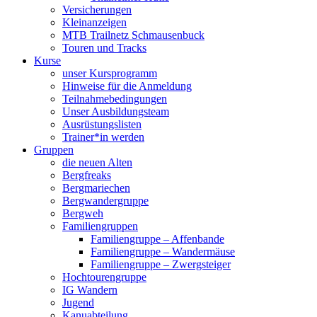
Versicherungen
Kleinanzeigen
MTB Trailnetz Schmausenbuck
Touren und Tracks
Kurse
unser Kursprogramm
Hinweise für die Anmeldung
Teilnahmebedingungen
Unser Ausbildungsteam
Ausrüstungslisten
Trainer*in werden
Gruppen
die neuen Alten
Bergfreaks
Bergmariechen
Bergwandergruppe
Bergweh
Familiengruppen
Familiengruppe – Affenbande
Familiengruppe – Wandermäuse
Familiengruppe – Zwergsteiger
Hochtourengruppe
IG Wandern
Jugend
Kanuabteilung