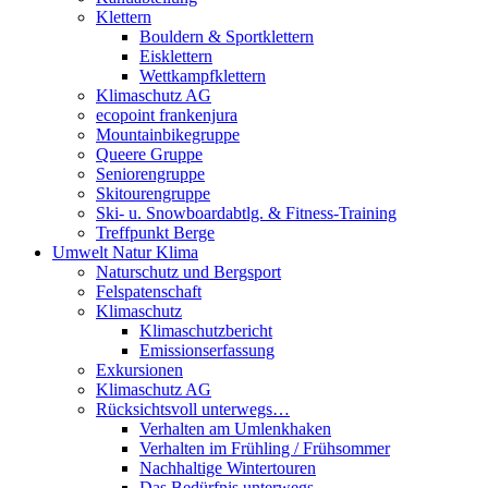
Klettern
Bouldern & Sportklettern
Eisklettern
Wettkampfklettern
Klimaschutz AG
ecopoint frankenjura
Mountainbikegruppe
Queere Gruppe
Seniorengruppe
Skitourengruppe
Ski- u. Snowboardabtlg. & Fitness-Training
Treffpunkt Berge
Umwelt Natur Klima
Naturschutz und Bergsport
Felspatenschaft
Klimaschutz
Klimaschutzbericht
Emissionserfassung
Exkursionen
Klimaschutz AG
Rücksichtsvoll unterwegs…
Verhalten am Umlenkhaken
Verhalten im Frühling / Frühsommer
Nachhaltige Wintertouren
Das Bedürfnis unterwegs