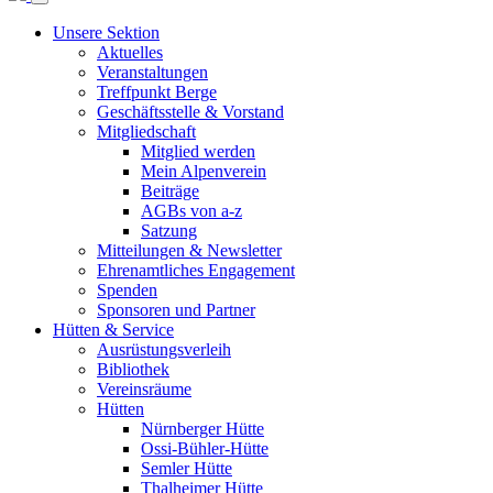
Unsere Sektion
Aktuelles
Veranstaltungen
Treffpunkt Berge
Geschäftsstelle & Vorstand
Mitgliedschaft
Mitglied werden
Mein Alpenverein
Beiträge
AGBs von a-z
Satzung
Mitteilungen & Newsletter
Ehrenamtliches Engagement
Spenden
Sponsoren und Partner
Hütten & Service
Ausrüstungsverleih
Bibliothek
Vereinsräume
Hütten
Nürnberger Hütte
Ossi-Bühler-Hütte
Semler Hütte
Thalheimer Hütte