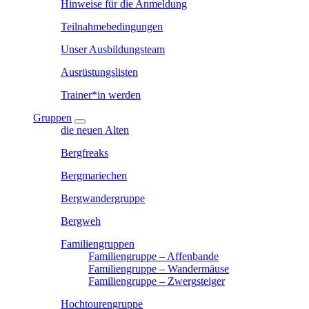
Hinweise für die Anmeldung
Teilnahmebedingungen
Unser Ausbildungsteam
Ausrüstungslisten
Trainer*in werden
Gruppen
die neuen Alten
Bergfreaks
Bergmariechen
Bergwandergruppe
Bergweh
Familiengruppen
Familiengruppe – Affenbande
Familiengruppe – Wandermäuse
Familiengruppe – Zwergsteiger
Hochtourengruppe