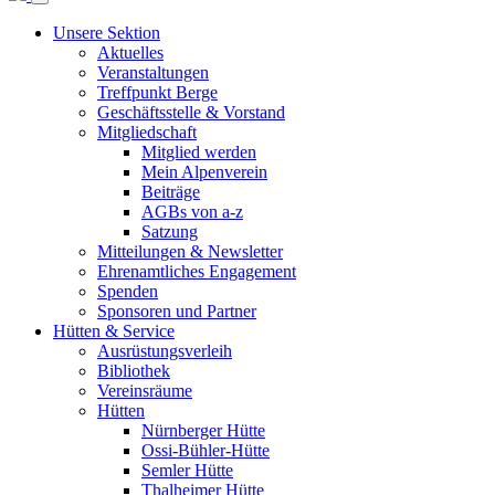
Unsere Sektion
Aktuelles
Veranstaltungen
Treffpunkt Berge
Geschäftsstelle & Vorstand
Mitgliedschaft
Mitglied werden
Mein Alpenverein
Beiträge
AGBs von a-z
Satzung
Mitteilungen & Newsletter
Ehrenamtliches Engagement
Spenden
Sponsoren und Partner
Hütten & Service
Ausrüstungsverleih
Bibliothek
Vereinsräume
Hütten
Nürnberger Hütte
Ossi-Bühler-Hütte
Semler Hütte
Thalheimer Hütte