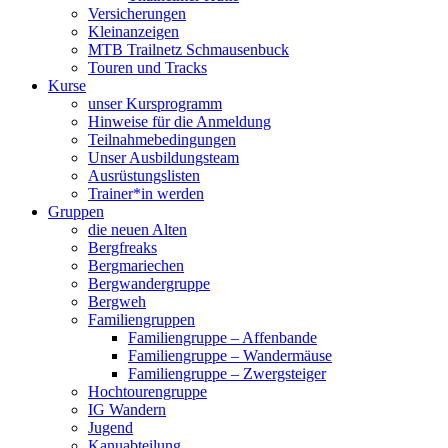
Versicherungen
Kleinanzeigen
MTB Trailnetz Schmausenbuck
Touren und Tracks
Kurse
unser Kursprogramm
Hinweise für die Anmeldung
Teilnahmebedingungen
Unser Ausbildungsteam
Ausrüstungslisten
Trainer*in werden
Gruppen
die neuen Alten
Bergfreaks
Bergmariechen
Bergwandergruppe
Bergweh
Familiengruppen
Familiengruppe – Affenbande
Familiengruppe – Wandermäuse
Familiengruppe – Zwergsteiger
Hochtourengruppe
IG Wandern
Jugend
Kanuabteilung