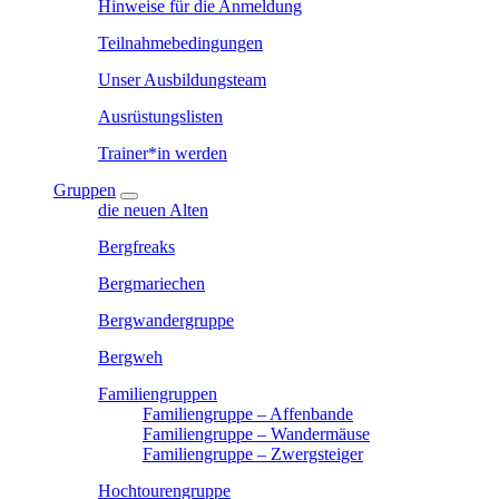
Hinweise für die Anmeldung
Teilnahmebedingungen
Unser Ausbildungsteam
Ausrüstungslisten
Trainer*in werden
Gruppen
die neuen Alten
Bergfreaks
Bergmariechen
Bergwandergruppe
Bergweh
Familiengruppen
Familiengruppe – Affenbande
Familiengruppe – Wandermäuse
Familiengruppe – Zwergsteiger
Hochtourengruppe