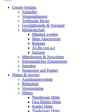
Unsere Sektion
Aktuelles
Veranstaltungen
Treffpunkt Berge
Geschäftsstelle & Vorstand
Mitgliedschaft
Mitglied werden
Mein Alpenverein
Beiträge
AGBs von a-z
Satzung
Mitteilungen & Newsletter
Ehrenamtliches Engagement
Spenden
Sponsoren und Partner
Hütten & Service
Ausrüstungsverleih
Bibliothek
Vereinsräume
Hütten
Nürnberger Hütte
Ossi-Bühler-Hütte
Semler Hütte
Thalheimer Hütte