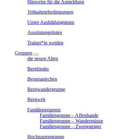
Hinweise für die Anmeldung
Teilnahmebedingungen
Unser Ausbildungsteam
Ausrüstungslisten
Trainer*in werden
Gruppen
die neuen Alten
Bergfreaks
Bergmariechen
Bergwandergruppe
Bergweh
Familiengruppen
Familiengruppe – Affenbande
Familiengruppe – Wandermäuse
Familiengruppe – Zwergsteiger
Hochtourengruppe