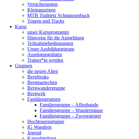
Versicherungen
Kleinanzeigen
MTB Trailnetz Schmausenbuck
Touren und Tracks
Kurse
unser Kursprogramm
Hinweise für die Anmeldung
Teilnahmebedingungen
Unser Ausbildungsteam
Ausrüstungslisten
Trainer*in werden
Gruppen
die neuen Alten
Bergfreaks
Bergmariechen
Bergwandergruppe
Bergweh
Familiengruppen
Familiengruppe – Affenbande
Familiengruppe – Wandermäuse
Familiengruppe – Zwergsteiger
Hochtourengruppe
IG Wandern
Jugend
Kanuabteilung