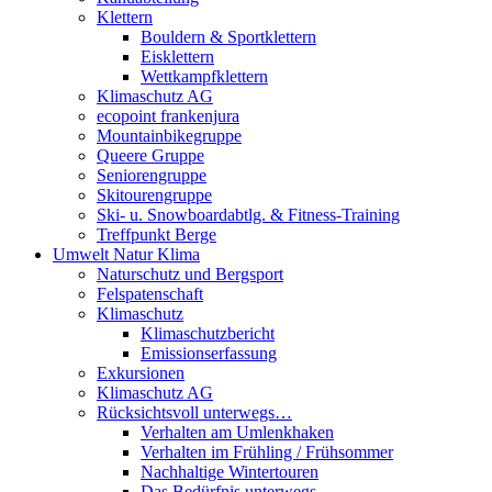
Klettern
Bouldern & Sportklettern
Eisklettern
Wettkampfklettern
Klimaschutz AG
ecopoint frankenjura
Mountainbikegruppe
Queere Gruppe
Seniorengruppe
Skitourengruppe
Ski- u. Snowboardabtlg. & Fitness-Training
Treffpunkt Berge
Umwelt Natur Klima
Naturschutz und Bergsport
Felspatenschaft
Klimaschutz
Klimaschutzbericht
Emissionserfassung
Exkursionen
Klimaschutz AG
Rücksichtsvoll unterwegs…
Verhalten am Umlenkhaken
Verhalten im Frühling / Frühsommer
Nachhaltige Wintertouren
Das Bedürfnis unterwegs