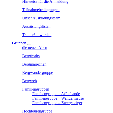
Hinweise für die Anmeldung
Teilnahmebedingungen
Unser Ausbildungsteam
Ausrüstungslisten
Trainer*in werden
Gruppen
die neuen Alten
Bergfreaks
Bergmariechen
Bergwandergruppe
Bergweh
Familiengruppen
Familiengruppe – Affenbande
Familiengruppe – Wandermäuse
Familiengruppe – Zwergsteiger
Hochtourengruppe