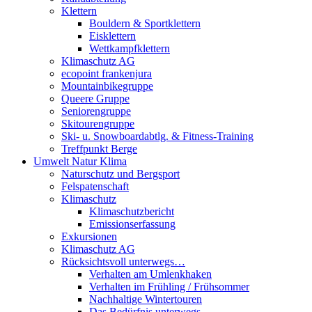
Klettern
Bouldern & Sportklettern
Eisklettern
Wettkampfklettern
Klimaschutz AG
ecopoint frankenjura
Mountainbikegruppe
Queere Gruppe
Seniorengruppe
Skitourengruppe
Ski- u. Snowboardabtlg. & Fitness-Training
Treffpunkt Berge
Umwelt Natur Klima
Naturschutz und Bergsport
Felspatenschaft
Klimaschutz
Klimaschutzbericht
Emissionserfassung
Exkursionen
Klimaschutz AG
Rücksichtsvoll unterwegs…
Verhalten am Umlenkhaken
Verhalten im Frühling / Frühsommer
Nachhaltige Wintertouren
Das Bedürfnis unterwegs