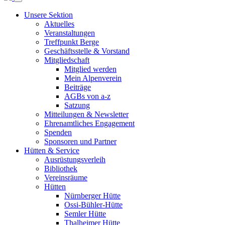
Unsere Sektion
Aktuelles
Veranstaltungen
Treffpunkt Berge
Geschäftsstelle & Vorstand
Mitgliedschaft
Mitglied werden
Mein Alpenverein
Beiträge
AGBs von a-z
Satzung
Mitteilungen & Newsletter
Ehrenamtliches Engagement
Spenden
Sponsoren und Partner
Hütten & Service
Ausrüstungsverleih
Bibliothek
Vereinsräume
Hütten
Nürnberger Hütte
Ossi-Bühler-Hütte
Semler Hütte
Thalheimer Hütte