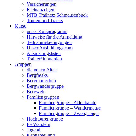
Versicherungen
Kleinanzeigen
MTB Trailnetz Schmausenbuck
Touren und Tracks
Kurse
unser Kursprogramm
Hinweise für die Anmeldung
Teilnahmebedingungen
Unser Ausbildungsteam
Ausrüstungslisten
Trainer*in werden
Gruppen
die neuen Alten
Bergfreaks
Bergmariechen
Bergwandergruppe
Bergweh
Familiengruppen
Familiengruppe – Affenbande
Familiengruppe – Wandermäuse
Familiengruppe – Zwergsteiger
Hochtourengruppe
IG Wandern
Jugend
Kanuabteilung