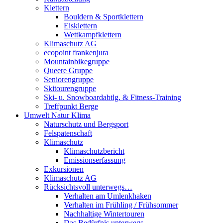
Klettern
Bouldern & Sportklettern
Eisklettern
Wettkampfklettern
Klimaschutz AG
ecopoint frankenjura
Mountainbikegruppe
Queere Gruppe
Seniorengruppe
Skitourengruppe
Ski- u. Snowboardabtlg. & Fitness-Training
Treffpunkt Berge
Umwelt Natur Klima
Naturschutz und Bergsport
Felspatenschaft
Klimaschutz
Klimaschutzbericht
Emissionserfassung
Exkursionen
Klimaschutz AG
Rücksichtsvoll unterwegs…
Verhalten am Umlenkhaken
Verhalten im Frühling / Frühsommer
Nachhaltige Wintertouren
Das Bedürfnis unterwegs