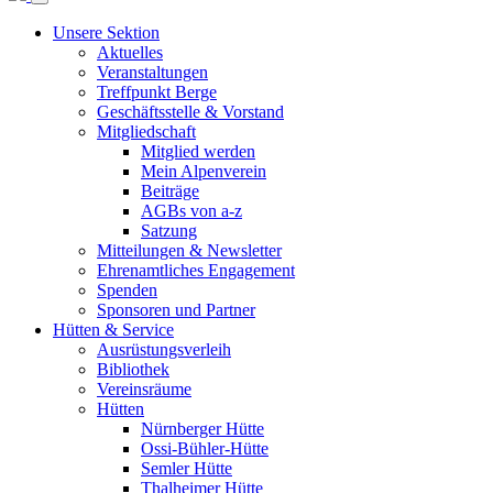
Unsere Sektion
Aktuelles
Veranstaltungen
Treffpunkt Berge
Geschäftsstelle & Vorstand
Mitgliedschaft
Mitglied werden
Mein Alpenverein
Beiträge
AGBs von a-z
Satzung
Mitteilungen & Newsletter
Ehrenamtliches Engagement
Spenden
Sponsoren und Partner
Hütten & Service
Ausrüstungsverleih
Bibliothek
Vereinsräume
Hütten
Nürnberger Hütte
Ossi-Bühler-Hütte
Semler Hütte
Thalheimer Hütte