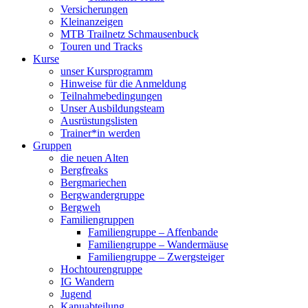
Versicherungen
Kleinanzeigen
MTB Trailnetz Schmausenbuck
Touren und Tracks
Kurse
unser Kursprogramm
Hinweise für die Anmeldung
Teilnahmebedingungen
Unser Ausbildungsteam
Ausrüstungslisten
Trainer*in werden
Gruppen
die neuen Alten
Bergfreaks
Bergmariechen
Bergwandergruppe
Bergweh
Familiengruppen
Familiengruppe – Affenbande
Familiengruppe – Wandermäuse
Familiengruppe – Zwergsteiger
Hochtourengruppe
IG Wandern
Jugend
Kanuabteilung