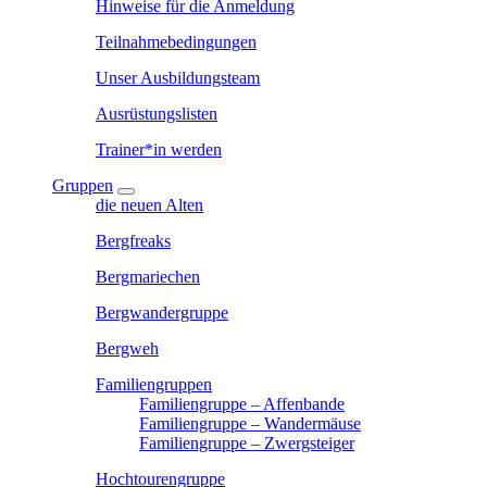
Hinweise für die Anmeldung
Teilnahmebedingungen
Unser Ausbildungsteam
Ausrüstungslisten
Trainer*in werden
Gruppen
die neuen Alten
Bergfreaks
Bergmariechen
Bergwandergruppe
Bergweh
Familiengruppen
Familiengruppe – Affenbande
Familiengruppe – Wandermäuse
Familiengruppe – Zwergsteiger
Hochtourengruppe