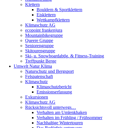
Klettern
Bouldern & Sportklettern
Eisklettern
Wettkampfklettern
Klimaschutz AG
ecopoint frankenjura
Mountainbikegruppe
Queere Gruppe
Seniorengruppe
Skitourengruppe
Ski- u. Snowboardabtlg. & Fitness-Training
Treffpunkt Berge
Umwelt Natur Klima
Naturschutz und Bergsport
Felspatenschaft
Klimaschutz
Klimaschutzbericht
Emissionserfassung
Exkursionen
Klimaschutz AG
Rücksichtsvoll unterwegs…
Verhalten am Umlenkhaken
Verhalten im Frühling / Frühsommer
Nachhaltige Wintertouren
Das Bedürfnis unterwegs