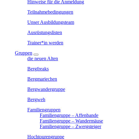
Hinweise für die Anmeldung
Teilnahmebedingungen
Unser Ausbildungsteam
Ausrüstungslisten
Trainer*in werden
Gruppen
die neuen Alten
Bergfreaks
Bergmariechen
Bergwandergruppe
Bergweh
Familiengruppen
Familiengruppe – Affenbande
Familiengruppe – Wandermäuse
Familiengruppe – Zwergsteiger
Hochtourengruppe