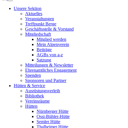
Unsere Sektion
Aktuelles
Veranstaltungen
Treffpunkt Berge
Geschäftsstelle & Vorstand
Mitgliedschaft
Mitglied werden
Mein Alpenverein
Beiträge
AGBs von a-z
Satzung
Mitteilungen & Newsletter
Ehrenamtliches Engagement
Spenden
Sponsoren und Partner
Hütten & Service
Ausrüstungsverleih
Bibliothek
Vereinsräume
Hütten
Nürnberger Hütte
Ossi-Bühler-Hütte
Semler Hütte
Thalheimer Hütte