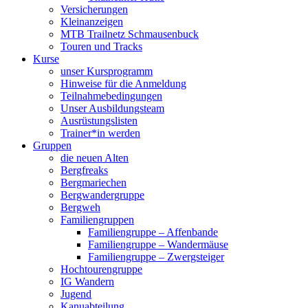
Versicherungen
Kleinanzeigen
MTB Trailnetz Schmausenbuck
Touren und Tracks
Kurse
unser Kursprogramm
Hinweise für die Anmeldung
Teilnahmebedingungen
Unser Ausbildungsteam
Ausrüstungslisten
Trainer*in werden
Gruppen
die neuen Alten
Bergfreaks
Bergmariechen
Bergwandergruppe
Bergweh
Familiengruppen
Familiengruppe – Affenbande
Familiengruppe – Wandermäuse
Familiengruppe – Zwergsteiger
Hochtourengruppe
IG Wandern
Jugend
Kanuabteilung