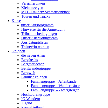
Versicherungen
Kleinanzeigen
MTB Trailnetz Schmausenbuck
Touren und Tracks
Kurse
unser Kursprogramm
Hinweise für die Anmeldung
Teilnahmebedingungen
Unser Ausbildungsteam
Ausrüstungslisten
Trainer*in werden
Gruppen
die neuen Alten
Bergfreaks
Bergmariechen
Bergwandergruppe
Bergweh
Familiengruppen
Familiengruppe – Affenbande
Familiengruppe – Wandermäuse
Familiengruppe – Zwergsteiger
Hochtourengruppe
IG Wandern
Jugend
Kanuabteilung