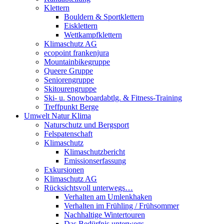
Klettern
Bouldern & Sportklettern
Eisklettern
Wettkampfklettern
Klimaschutz AG
ecopoint frankenjura
Mountainbikegruppe
Queere Gruppe
Seniorengruppe
Skitourengruppe
Ski- u. Snowboardabtlg. & Fitness-Training
Treffpunkt Berge
Umwelt Natur Klima
Naturschutz und Bergsport
Felspatenschaft
Klimaschutz
Klimaschutzbericht
Emissionserfassung
Exkursionen
Klimaschutz AG
Rücksichtsvoll unterwegs…
Verhalten am Umlenkhaken
Verhalten im Frühling / Frühsommer
Nachhaltige Wintertouren
Das Bedürfnis unterwegs