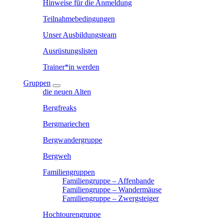
Hinweise für die Anmeldung
Teilnahmebedingungen
Unser Ausbildungsteam
Ausrüstungslisten
Trainer*in werden
Gruppen
die neuen Alten
Bergfreaks
Bergmariechen
Bergwandergruppe
Bergweh
Familiengruppen
Familiengruppe – Affenbande
Familiengruppe – Wandermäuse
Familiengruppe – Zwergsteiger
Hochtourengruppe