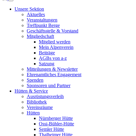
Unsere Sektion
Aktuelles
Veranstaltungen
Treffpunkt Berge
Geschäftsstelle & Vorstand
Mitgliedschaft
Mitglied werden
Mein Alpenverein
Beiträge
AGBs von a-z
Satzung
Mitteilungen & Newsletter
Ehrenamtliches Engagement
Spenden
Sponsoren und Partner
Hütten & Service
Ausrüstungsverleih
Bibliothek
Vereinsräume
Hütten
Nürnberger Hütte
Ossi-Bühler-Hütte
Semler Hütte
Thalheimer Hütte