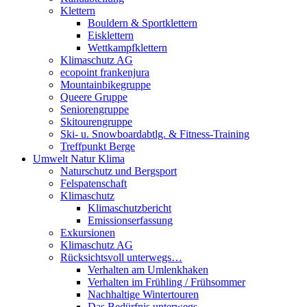
Klettern
Bouldern & Sportklettern
Eisklettern
Wettkampfklettern
Klimaschutz AG
ecopoint frankenjura
Mountainbikegruppe
Queere Gruppe
Seniorengruppe
Skitourengruppe
Ski- u. Snowboardabtlg. & Fitness-Training
Treffpunkt Berge
Umwelt Natur Klima
Naturschutz und Bergsport
Felspatenschaft
Klimaschutz
Klimaschutzbericht
Emissionserfassung
Exkursionen
Klimaschutz AG
Rücksichtsvoll unterwegs…
Verhalten am Umlenkhaken
Verhalten im Frühling / Frühsommer
Nachhaltige Wintertouren
Das Bedürfnis unterwegs