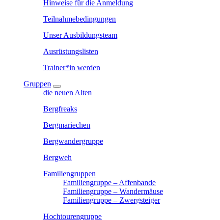
Hinweise für die Anmeldung
Teilnahmebedingungen
Unser Ausbildungsteam
Ausrüstungslisten
Trainer*in werden
Gruppen
die neuen Alten
Bergfreaks
Bergmariechen
Bergwandergruppe
Bergweh
Familiengruppen
Familiengruppe – Affenbande
Familiengruppe – Wandermäuse
Familiengruppe – Zwergsteiger
Hochtourengruppe