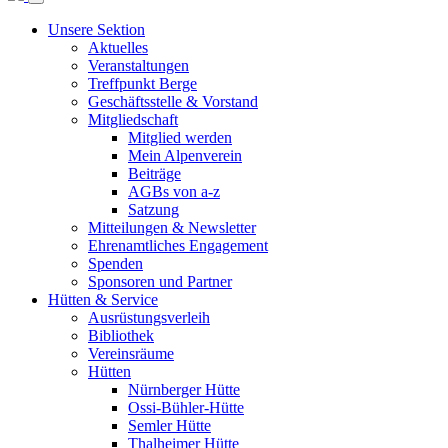
Unsere Sektion
Aktuelles
Veranstaltungen
Treffpunkt Berge
Geschäftsstelle & Vorstand
Mitgliedschaft
Mitglied werden
Mein Alpenverein
Beiträge
AGBs von a-z
Satzung
Mitteilungen & Newsletter
Ehrenamtliches Engagement
Spenden
Sponsoren und Partner
Hütten & Service
Ausrüstungsverleih
Bibliothek
Vereinsräume
Hütten
Nürnberger Hütte
Ossi-Bühler-Hütte
Semler Hütte
Thalheimer Hütte