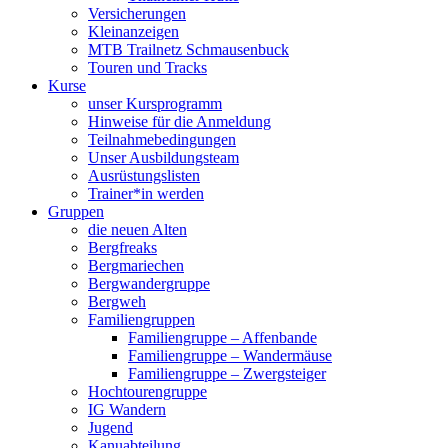
Versicherungen
Kleinanzeigen
MTB Trailnetz Schmausenbuck
Touren und Tracks
Kurse
unser Kursprogramm
Hinweise für die Anmeldung
Teilnahmebedingungen
Unser Ausbildungsteam
Ausrüstungslisten
Trainer*in werden
Gruppen
die neuen Alten
Bergfreaks
Bergmariechen
Bergwandergruppe
Bergweh
Familiengruppen
Familiengruppe – Affenbande
Familiengruppe – Wandermäuse
Familiengruppe – Zwergsteiger
Hochtourengruppe
IG Wandern
Jugend
Kanuabteilung