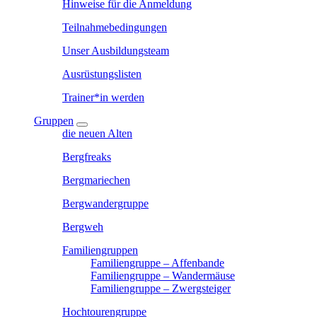
Hinweise für die Anmeldung
Teilnahmebedingungen
Unser Ausbildungsteam
Ausrüstungslisten
Trainer*in werden
Gruppen
die neuen Alten
Bergfreaks
Bergmariechen
Bergwandergruppe
Bergweh
Familiengruppen
Familiengruppe – Affenbande
Familiengruppe – Wandermäuse
Familiengruppe – Zwergsteiger
Hochtourengruppe