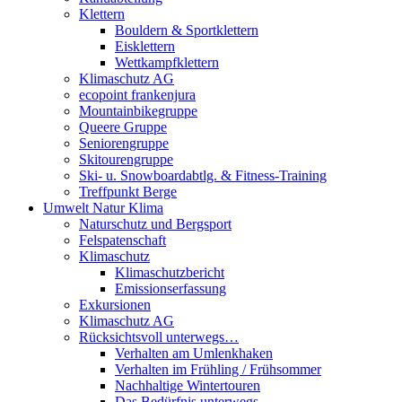
Klettern
Bouldern & Sportklettern
Eisklettern
Wettkampfklettern
Klimaschutz AG
ecopoint frankenjura
Mountainbikegruppe
Queere Gruppe
Seniorengruppe
Skitourengruppe
Ski- u. Snowboardabtlg. & Fitness-Training
Treffpunkt Berge
Umwelt Natur Klima
Naturschutz und Bergsport
Felspatenschaft
Klimaschutz
Klimaschutzbericht
Emissionserfassung
Exkursionen
Klimaschutz AG
Rücksichtsvoll unterwegs…
Verhalten am Umlenkhaken
Verhalten im Frühling / Frühsommer
Nachhaltige Wintertouren
Das Bedürfnis unterwegs