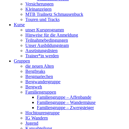
Versicherungen
Kleinanzeigen
MTB Trailnetz Schmausenbuck
Touren und Tracks
Kurse
unser Kursprogramm
Hinweise für die Anmeldung
Teilnahmebedingungen
Unser Ausbildungsteam
Ausrüstungslisten
Trainer*in werden
Gruppen
die neuen Alten
Bergfreaks
Bergmariechen
Bergwandergruppe
Bergweh
Familiengruppen
Familiengruppe – Affenbande
Familiengruppe – Wandermäuse
Familiengruppe – Zwergsteiger
Hochtourengruppe
IG Wandern
Jugend
Kanuabteilung