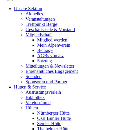
Unsere Sektion
Aktuelles
Veranstaltungen
Treffpunkt Berge
Geschäftsstelle & Vorstand
Mitgliedschaft
Mitglied werden
Mein Alpenverein
Beiträge
AGBs von a-z
Satzung
Mitteilungen & Newsletter
Ehrenamtliches Engagement
Spenden
Sponsoren und Partner
Hütten & Service
Ausrüstungsverleih
Bibliothek
Vereinsräume
Hütten
Nürnberger Hütte
Ossi-Bühler-Hütte
Semler Hütte
Thalheimer Hütte