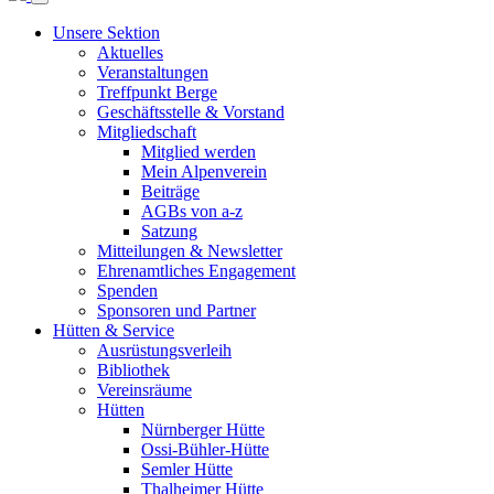
Unsere Sektion
Aktuelles
Veranstaltungen
Treffpunkt Berge
Geschäftsstelle & Vorstand
Mitgliedschaft
Mitglied werden
Mein Alpenverein
Beiträge
AGBs von a-z
Satzung
Mitteilungen & Newsletter
Ehrenamtliches Engagement
Spenden
Sponsoren und Partner
Hütten & Service
Ausrüstungsverleih
Bibliothek
Vereinsräume
Hütten
Nürnberger Hütte
Ossi-Bühler-Hütte
Semler Hütte
Thalheimer Hütte