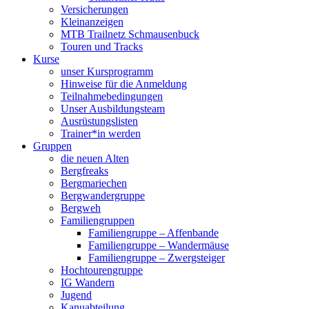
Versicherungen
Kleinanzeigen
MTB Trailnetz Schmausenbuck
Touren und Tracks
Kurse
unser Kursprogramm
Hinweise für die Anmeldung
Teilnahmebedingungen
Unser Ausbildungsteam
Ausrüstungslisten
Trainer*in werden
Gruppen
die neuen Alten
Bergfreaks
Bergmariechen
Bergwandergruppe
Bergweh
Familiengruppen
Familiengruppe – Affenbande
Familiengruppe – Wandermäuse
Familiengruppe – Zwergsteiger
Hochtourengruppe
IG Wandern
Jugend
Kanuabteilung