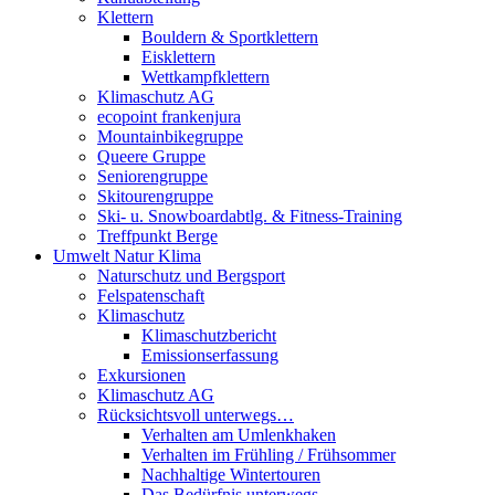
Klettern
Bouldern & Sportklettern
Eisklettern
Wettkampfklettern
Klimaschutz AG
ecopoint frankenjura
Mountainbikegruppe
Queere Gruppe
Seniorengruppe
Skitourengruppe
Ski- u. Snowboardabtlg. & Fitness-Training
Treffpunkt Berge
Umwelt Natur Klima
Naturschutz und Bergsport
Felspatenschaft
Klimaschutz
Klimaschutzbericht
Emissionserfassung
Exkursionen
Klimaschutz AG
Rücksichtsvoll unterwegs…
Verhalten am Umlenkhaken
Verhalten im Frühling / Frühsommer
Nachhaltige Wintertouren
Das Bedürfnis unterwegs