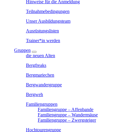
Hinweise für die Anmeldung
Teilnahmebedingungen
Unser Ausbildungsteam
Ausrüstungslisten
Trainer*in werden
Gruppen
die neuen Alten
Bergfreaks
Bergmariechen
Bergwandergruppe
Bergweh
Familiengruppen
Familiengruppe – Affenbande
Familiengruppe – Wandermäuse
Familiengruppe – Zwergsteiger
Hochtourengruppe