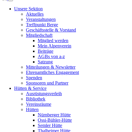
Unsere Sektion
Aktuelles
Veranstaltungen
Treffpunkt Berge
Geschäftsstelle & Vorstand
Mitgliedschaft
Mitglied werden
Mein Alpenverein
Beiträge
AGBs von a-z
Satzung
Mitteilungen & Newsletter
Ehrenamtliches Engagement
Spenden
Sponsoren und Partner
Hütten & Service
Ausrüstungsverleih
Bibliothek
Vereinsräume
Hütten
Nürnberger Hütte
Ossi-Bühler-Hütte
Semler Hütte
Thalheimer Hütte