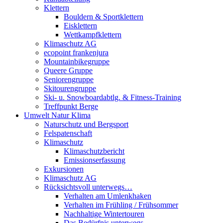
Klettern
Bouldern & Sportklettern
Eisklettern
Wettkampfklettern
Klimaschutz AG
ecopoint frankenjura
Mountainbikegruppe
Queere Gruppe
Seniorengruppe
Skitourengruppe
Ski- u. Snowboardabtlg. & Fitness-Training
Treffpunkt Berge
Umwelt Natur Klima
Naturschutz und Bergsport
Felspatenschaft
Klimaschutz
Klimaschutzbericht
Emissionserfassung
Exkursionen
Klimaschutz AG
Rücksichtsvoll unterwegs…
Verhalten am Umlenkhaken
Verhalten im Frühling / Frühsommer
Nachhaltige Wintertouren
Das Bedürfnis unterwegs