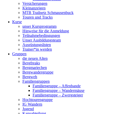
Versicherungen
Kleinanzeigen
MTB Trailnetz Schmausenbuck
Touren und Tracks
Kurse
unser Kursprogramm
Hinweise für die Anmeldung
Teilnahmebedingungen
Unser Ausbildungsteam
Ausrüstungslisten
Trainer*in werden
Gruppen
die neuen Alten
Bergfreaks
Bergmariechen
Bergwandergruppe
Bergweh
Familiengruppen
Familiengruppe – Affenbande
Familiengruppe – Wandermäuse
Familiengruppe – Zwergsteiger
Hochtourengruppe
IG Wandern
Jugend
Kanuabteilung