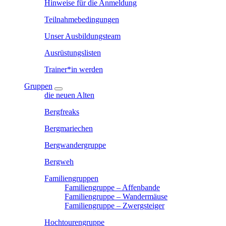
Hinweise für die Anmeldung
Teilnahmebedingungen
Unser Ausbildungsteam
Ausrüstungslisten
Trainer*in werden
Gruppen
die neuen Alten
Bergfreaks
Bergmariechen
Bergwandergruppe
Bergweh
Familiengruppen
Familiengruppe – Affenbande
Familiengruppe – Wandermäuse
Familiengruppe – Zwergsteiger
Hochtourengruppe