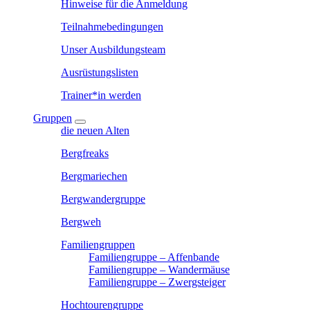
Hinweise für die Anmeldung
Teilnahmebedingungen
Unser Ausbildungsteam
Ausrüstungslisten
Trainer*in werden
Gruppen
die neuen Alten
Bergfreaks
Bergmariechen
Bergwandergruppe
Bergweh
Familiengruppen
Familiengruppe – Affenbande
Familiengruppe – Wandermäuse
Familiengruppe – Zwergsteiger
Hochtourengruppe