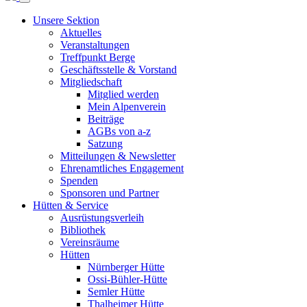
Unsere Sektion
Aktuelles
Veranstaltungen
Treffpunkt Berge
Geschäftsstelle & Vorstand
Mitgliedschaft
Mitglied werden
Mein Alpenverein
Beiträge
AGBs von a-z
Satzung
Mitteilungen & Newsletter
Ehrenamtliches Engagement
Spenden
Sponsoren und Partner
Hütten & Service
Ausrüstungsverleih
Bibliothek
Vereinsräume
Hütten
Nürnberger Hütte
Ossi-Bühler-Hütte
Semler Hütte
Thalheimer Hütte