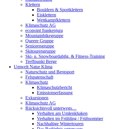
Klettern
Bouldern & Sportklettern
Eisklettern
Wettkampfklettern
Klimaschutz AG
ecopoint frankenjura
Mountainbikegruppe
Queere Gruppe
Seniorengruppe
Skitourengruppe
Ski- u. Snowboardabtlg. & Fitness-Training
Treffpunkt Berge
Umwelt Natur Klima
Naturschutz und Bergsport
Felspatenschaft
Klimaschutz
Klimaschutzbericht
Emissionserfassung
Exkursionen
Klimaschutz AG
Rücksichtsvoll unterwegs…
Verhalten am Umlenkhaken
Verhalten im Frühling / Frühsommer
Nachhaltige Wintertouren
Das Bedürfnis unterwegs