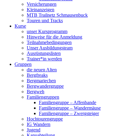
Versicherungen
Kleinanzeigen
MTB Trailnetz Schmausenbuck
Touren und Tracks
Kurse
unser Kursprogramm
Hinweise für die Anmeldung
Teilnahmebedingungen
Unser Ausbildungsteam
Ausrüstungslisten
Trainer*in werden
Gruppen
die neuen Alten
Bergfreaks
Bergmariechen
Bergwandergruppe
Bergweh
Familiengruppen
Familiengruppe – Affenbande
Familiengruppe – Wandermäuse
Familiengruppe – Zwergsteiger
Hochtourengruppe
IG Wandern
Jugend
Kanuabteilung