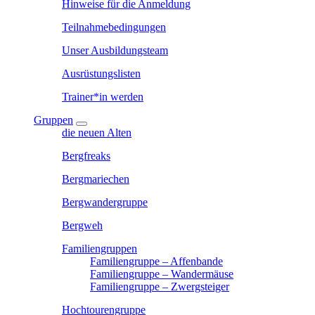
Hinweise für die Anmeldung
Teilnahmebedingungen
Unser Ausbildungsteam
Ausrüstungslisten
Trainer*in werden
Gruppen
die neuen Alten
Bergfreaks
Bergmariechen
Bergwandergruppe
Bergweh
Familiengruppen
Familiengruppe – Affenbande
Familiengruppe – Wandermäuse
Familiengruppe – Zwergsteiger
Hochtourengruppe