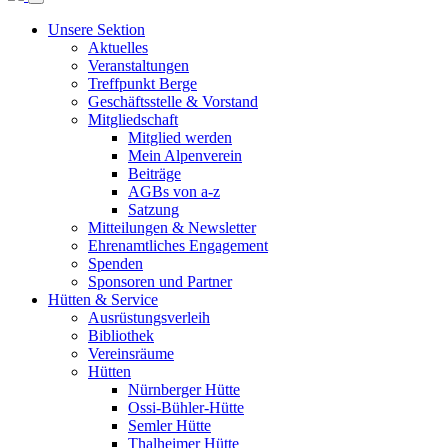
Unsere Sektion
Aktuelles
Veranstaltungen
Treffpunkt Berge
Geschäftsstelle & Vorstand
Mitgliedschaft
Mitglied werden
Mein Alpenverein
Beiträge
AGBs von a-z
Satzung
Mitteilungen & Newsletter
Ehrenamtliches Engagement
Spenden
Sponsoren und Partner
Hütten & Service
Ausrüstungsverleih
Bibliothek
Vereinsräume
Hütten
Nürnberger Hütte
Ossi-Bühler-Hütte
Semler Hütte
Thalheimer Hütte