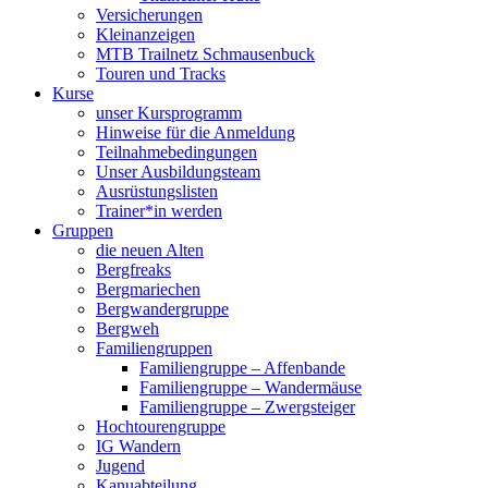
Versicherungen
Kleinanzeigen
MTB Trailnetz Schmausenbuck
Touren und Tracks
Kurse
unser Kursprogramm
Hinweise für die Anmeldung
Teilnahmebedingungen
Unser Ausbildungsteam
Ausrüstungslisten
Trainer*in werden
Gruppen
die neuen Alten
Bergfreaks
Bergmariechen
Bergwandergruppe
Bergweh
Familiengruppen
Familiengruppe – Affenbande
Familiengruppe – Wandermäuse
Familiengruppe – Zwergsteiger
Hochtourengruppe
IG Wandern
Jugend
Kanuabteilung