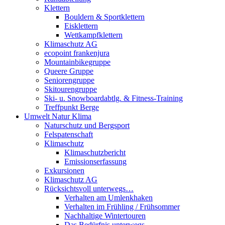
Klettern
Bouldern & Sportklettern
Eisklettern
Wettkampfklettern
Klimaschutz AG
ecopoint frankenjura
Mountainbikegruppe
Queere Gruppe
Seniorengruppe
Skitourengruppe
Ski- u. Snowboardabtlg. & Fitness-Training
Treffpunkt Berge
Umwelt Natur Klima
Naturschutz und Bergsport
Felspatenschaft
Klimaschutz
Klimaschutzbericht
Emissionserfassung
Exkursionen
Klimaschutz AG
Rücksichtsvoll unterwegs…
Verhalten am Umlenkhaken
Verhalten im Frühling / Frühsommer
Nachhaltige Wintertouren
Das Bedürfnis unterwegs