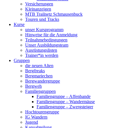
Versicherungen
Kleinanzeigen
MTB Trailnetz Schmausenbuck
Touren und Tracks
Kurse
unser Kursprogramm
Hinweise für die Anmeldung
Teilnahmebedingungen
Unser Ausbildungsteam
Ausrüstungslisten
Trainer*in werden
Gruppen
die neuen Alten
Bergfreaks
Bergmariechen
Bergwandergruppe
Bergweh
Familiengruppen
Familiengruppe – Affenbande
Familiengruppe – Wandermäuse
Familiengruppe – Zwergsteiger
Hochtourengruppe
IG Wandern
Jugend
Kanuabteilung