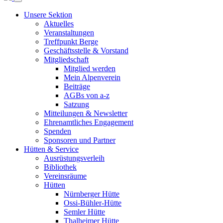
Unsere Sektion
Aktuelles
Veranstaltungen
Treffpunkt Berge
Geschäftsstelle & Vorstand
Mitgliedschaft
Mitglied werden
Mein Alpenverein
Beiträge
AGBs von a-z
Satzung
Mitteilungen & Newsletter
Ehrenamtliches Engagement
Spenden
Sponsoren und Partner
Hütten & Service
Ausrüstungsverleih
Bibliothek
Vereinsräume
Hütten
Nürnberger Hütte
Ossi-Bühler-Hütte
Semler Hütte
Thalheimer Hütte