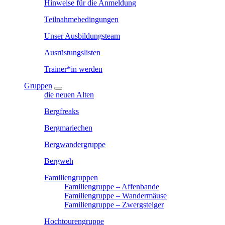
Hinweise für die Anmeldung
Teilnahmebedingungen
Unser Ausbildungsteam
Ausrüstungslisten
Trainer*in werden
Gruppen
die neuen Alten
Bergfreaks
Bergmariechen
Bergwandergruppe
Bergweh
Familiengruppen
Familiengruppe – Affenbande
Familiengruppe – Wandermäuse
Familiengruppe – Zwergsteiger
Hochtourengruppe