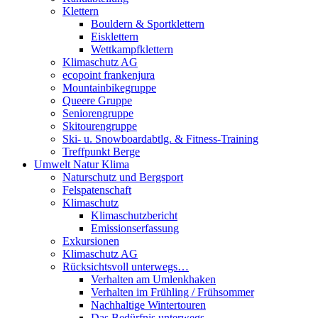
Klettern
Bouldern & Sportklettern
Eisklettern
Wettkampfklettern
Klimaschutz AG
ecopoint frankenjura
Mountainbikegruppe
Queere Gruppe
Seniorengruppe
Skitourengruppe
Ski- u. Snowboardabtlg. & Fitness-Training
Treffpunkt Berge
Umwelt Natur Klima
Naturschutz und Bergsport
Felspatenschaft
Klimaschutz
Klimaschutzbericht
Emissionserfassung
Exkursionen
Klimaschutz AG
Rücksichtsvoll unterwegs…
Verhalten am Umlenkhaken
Verhalten im Frühling / Frühsommer
Nachhaltige Wintertouren
Das Bedürfnis unterwegs