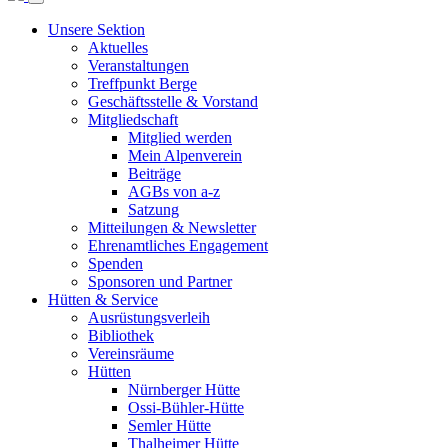
Unsere Sektion
Aktuelles
Veranstaltungen
Treffpunkt Berge
Geschäftsstelle & Vorstand
Mitgliedschaft
Mitglied werden
Mein Alpenverein
Beiträge
AGBs von a-z
Satzung
Mitteilungen & Newsletter
Ehrenamtliches Engagement
Spenden
Sponsoren und Partner
Hütten & Service
Ausrüstungsverleih
Bibliothek
Vereinsräume
Hütten
Nürnberger Hütte
Ossi-Bühler-Hütte
Semler Hütte
Thalheimer Hütte