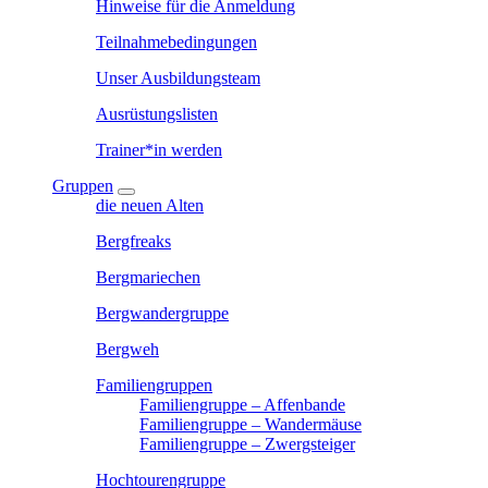
Hinweise für die Anmeldung
Teilnahmebedingungen
Unser Ausbildungsteam
Ausrüstungslisten
Trainer*in werden
Gruppen
die neuen Alten
Bergfreaks
Bergmariechen
Bergwandergruppe
Bergweh
Familiengruppen
Familiengruppe – Affenbande
Familiengruppe – Wandermäuse
Familiengruppe – Zwergsteiger
Hochtourengruppe