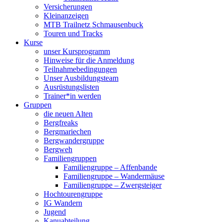
Versicherungen
Kleinanzeigen
MTB Trailnetz Schmausenbuck
Touren und Tracks
Kurse
unser Kursprogramm
Hinweise für die Anmeldung
Teilnahmebedingungen
Unser Ausbildungsteam
Ausrüstungslisten
Trainer*in werden
Gruppen
die neuen Alten
Bergfreaks
Bergmariechen
Bergwandergruppe
Bergweh
Familiengruppen
Familiengruppe – Affenbande
Familiengruppe – Wandermäuse
Familiengruppe – Zwergsteiger
Hochtourengruppe
IG Wandern
Jugend
Kanuabteilung