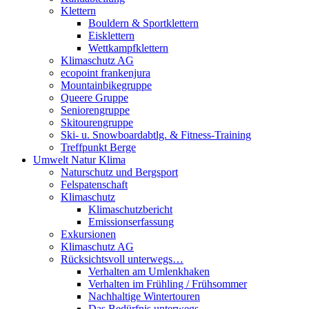
Klettern
Bouldern & Sportklettern
Eisklettern
Wettkampfklettern
Klimaschutz AG
ecopoint frankenjura
Mountainbikegruppe
Queere Gruppe
Seniorengruppe
Skitourengruppe
Ski- u. Snowboardabtlg. & Fitness-Training
Treffpunkt Berge
Umwelt Natur Klima
Naturschutz und Bergsport
Felspatenschaft
Klimaschutz
Klimaschutzbericht
Emissionserfassung
Exkursionen
Klimaschutz AG
Rücksichtsvoll unterwegs…
Verhalten am Umlenkhaken
Verhalten im Frühling / Frühsommer
Nachhaltige Wintertouren
Das Bedürfnis unterwegs