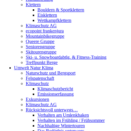
Klettern
Bouldern & Sportklettern
Eisklettern
Wettkampfklettern
Klimaschutz AG
ecopoint frankenjura
Mountainbikegruppe
Queere Gruppe
Seniorengruppe
Skitourengruppe
Ski- u. Snowboardabtlg. & Fitness-Training
Treffpunkt Berge
Umwelt Natur Klima
Naturschutz und Bergsport
Felspatenschaft
Klimaschutz
Klimaschutzbericht
Emissionserfassung
Exkursionen
Klimaschutz AG
Rücksichtsvoll unterwegs…
Verhalten am Umlenkhaken
Verhalten im Frühling / Frühsommer
Nachhaltige Wintertouren
Das Bedürfnis unterwegs