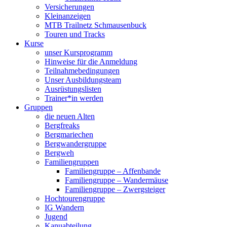
Versicherungen
Kleinanzeigen
MTB Trailnetz Schmausenbuck
Touren und Tracks
Kurse
unser Kursprogramm
Hinweise für die Anmeldung
Teilnahmebedingungen
Unser Ausbildungsteam
Ausrüstungslisten
Trainer*in werden
Gruppen
die neuen Alten
Bergfreaks
Bergmariechen
Bergwandergruppe
Bergweh
Familiengruppen
Familiengruppe – Affenbande
Familiengruppe – Wandermäuse
Familiengruppe – Zwergsteiger
Hochtourengruppe
IG Wandern
Jugend
Kanuabteilung