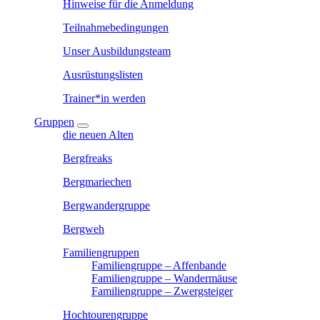
Hinweise für die Anmeldung
Teilnahmebedingungen
Unser Ausbildungsteam
Ausrüstungslisten
Trainer*in werden
Gruppen
die neuen Alten
Bergfreaks
Bergmariechen
Bergwandergruppe
Bergweh
Familiengruppen
Familiengruppe – Affenbande
Familiengruppe – Wandermäuse
Familiengruppe – Zwergsteiger
Hochtourengruppe