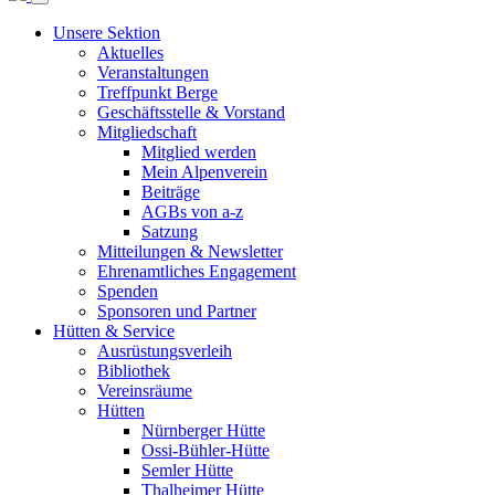
Unsere Sektion
Aktuelles
Veranstaltungen
Treffpunkt Berge
Geschäftsstelle & Vorstand
Mitgliedschaft
Mitglied werden
Mein Alpenverein
Beiträge
AGBs von a-z
Satzung
Mitteilungen & Newsletter
Ehrenamtliches Engagement
Spenden
Sponsoren und Partner
Hütten & Service
Ausrüstungsverleih
Bibliothek
Vereinsräume
Hütten
Nürnberger Hütte
Ossi-Bühler-Hütte
Semler Hütte
Thalheimer Hütte