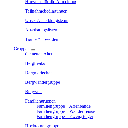
Hinweise für die Anmeldung
Teilnahmebedingungen
Unser Ausbildungsteam
Ausrüstungslisten
Trainer*in werden
Gruppen
die neuen Alten
Bergfreaks
Bergmariechen
Bergwandergruppe
Bergweh
Familiengruppen
Familiengruppe – Affenbande
Familiengruppe – Wandermäuse
Familiengruppe – Zwergsteiger
Hochtourengruppe