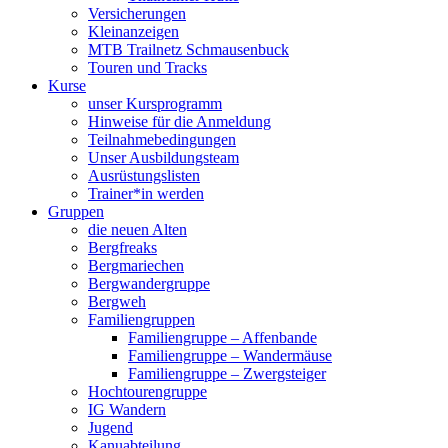
Versicherungen
Kleinanzeigen
MTB Trailnetz Schmausenbuck
Touren und Tracks
Kurse
unser Kursprogramm
Hinweise für die Anmeldung
Teilnahmebedingungen
Unser Ausbildungsteam
Ausrüstungslisten
Trainer*in werden
Gruppen
die neuen Alten
Bergfreaks
Bergmariechen
Bergwandergruppe
Bergweh
Familiengruppen
Familiengruppe – Affenbande
Familiengruppe – Wandermäuse
Familiengruppe – Zwergsteiger
Hochtourengruppe
IG Wandern
Jugend
Kanuabteilung