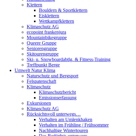
Klettern
Bouldern & Sportklettern
Eisklettern
Wettkampfklettern
Klimaschutz AG
ecopoint frankenjura
Mountainbikegruppe
Queere Gruppe
Seniorengruppe
Skitourengruppe
Ski- u. Snowboardabtlg. & Fitness-Training
Treffpunkt Berge
Umwelt Natur Klima
Naturschutz und Bergsport
Felspatenschaft
Klimaschutz
Klimaschutzbericht
Emissionserfassung
Exkursionen
Klimaschutz AG
Rücksichtsvoll unterwegs…
Verhalten am Umlenkhaken
Verhalten im Frühling / Frühsommer
Nachhaltige Wintertouren
Das Bedürfnis unterwegs