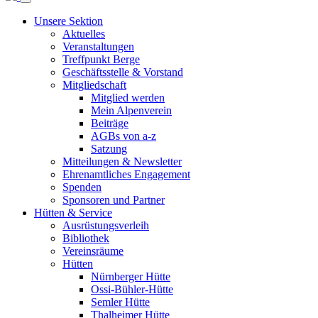
Unsere Sektion
Aktuelles
Veranstaltungen
Treffpunkt Berge
Geschäftsstelle & Vorstand
Mitgliedschaft
Mitglied werden
Mein Alpenverein
Beiträge
AGBs von a-z
Satzung
Mitteilungen & Newsletter
Ehrenamtliches Engagement
Spenden
Sponsoren und Partner
Hütten & Service
Ausrüstungsverleih
Bibliothek
Vereinsräume
Hütten
Nürnberger Hütte
Ossi-Bühler-Hütte
Semler Hütte
Thalheimer Hütte