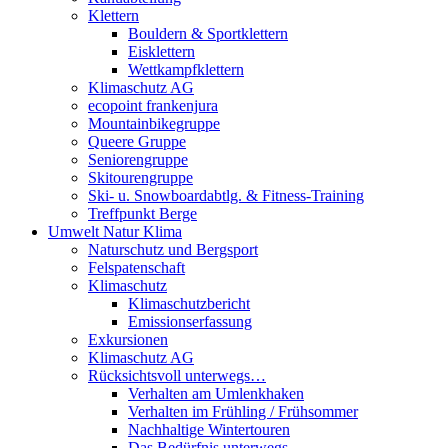
Klettern
Bouldern & Sportklettern
Eisklettern
Wettkampfklettern
Klimaschutz AG
ecopoint frankenjura
Mountainbikegruppe
Queere Gruppe
Seniorengruppe
Skitourengruppe
Ski- u. Snowboardabtlg. & Fitness-Training
Treffpunkt Berge
Umwelt Natur Klima
Naturschutz und Bergsport
Felspatenschaft
Klimaschutz
Klimaschutzbericht
Emissionserfassung
Exkursionen
Klimaschutz AG
Rücksichtsvoll unterwegs…
Verhalten am Umlenkhaken
Verhalten im Frühling / Frühsommer
Nachhaltige Wintertouren
Das Bedürfnis unterwegs