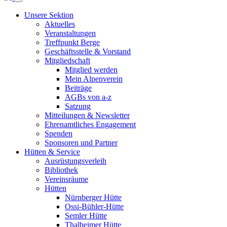
Unsere Sektion
Aktuelles
Veranstaltungen
Treffpunkt Berge
Geschäftsstelle & Vorstand
Mitgliedschaft
Mitglied werden
Mein Alpenverein
Beiträge
AGBs von a-z
Satzung
Mitteilungen & Newsletter
Ehrenamtliches Engagement
Spenden
Sponsoren und Partner
Hütten & Service
Ausrüstungsverleih
Bibliothek
Vereinsräume
Hütten
Nürnberger Hütte
Ossi-Bühler-Hütte
Semler Hütte
Thalheimer Hütte