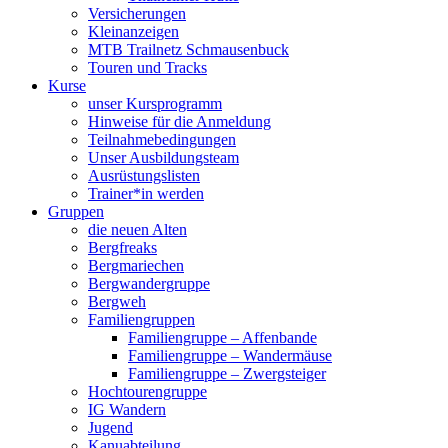
Versicherungen
Kleinanzeigen
MTB Trailnetz Schmausenbuck
Touren und Tracks
Kurse
unser Kursprogramm
Hinweise für die Anmeldung
Teilnahmebedingungen
Unser Ausbildungsteam
Ausrüstungslisten
Trainer*in werden
Gruppen
die neuen Alten
Bergfreaks
Bergmariechen
Bergwandergruppe
Bergweh
Familiengruppen
Familiengruppe – Affenbande
Familiengruppe – Wandermäuse
Familiengruppe – Zwergsteiger
Hochtourengruppe
IG Wandern
Jugend
Kanuabteilung