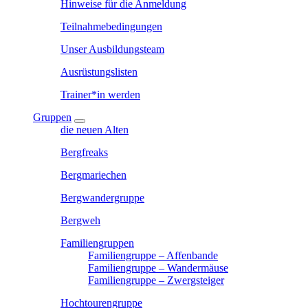
Hinweise für die Anmeldung
Teilnahmebedingungen
Unser Ausbildungsteam
Ausrüstungslisten
Trainer*in werden
Gruppen
die neuen Alten
Bergfreaks
Bergmariechen
Bergwandergruppe
Bergweh
Familiengruppen
Familiengruppe – Affenbande
Familiengruppe – Wandermäuse
Familiengruppe – Zwergsteiger
Hochtourengruppe