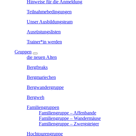
Hinweise für die Anmeldung
Teilnahmebedingungen
Unser Ausbildungsteam
Ausrüstungslisten
Trainer*in werden
Gruppen
die neuen Alten
Bergfreaks
Bergmariechen
Bergwandergruppe
Bergweh
Familiengruppen
Familiengruppe – Affenbande
Familiengruppe – Wandermäuse
Familiengruppe – Zwergsteiger
Hochtourengruppe