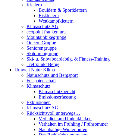
Klettern
Bouldern & Sportklettern
Eisklettern
Wettkampfklettern
Klimaschutz AG
ecopoint frankenjura
Mountainbikegruppe
Queere Gruppe
Seniorengruppe
Skitourengruppe
Ski- u. Snowboardabtlg. & Fitness-Training
Treffpunkt Berge
Umwelt Natur Klima
Naturschutz und Bergsport
Felspatenschaft
Klimaschutz
Klimaschutzbericht
Emissionserfassung
Exkursionen
Klimaschutz AG
Rücksichtsvoll unterwegs…
Verhalten am Umlenkhaken
Verhalten im Frühling / Frühsommer
Nachhaltige Wintertouren
Das Bedürfnis unterwegs