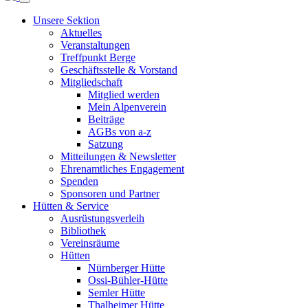
Unsere Sektion
Aktuelles
Veranstaltungen
Treffpunkt Berge
Geschäftsstelle & Vorstand
Mitgliedschaft
Mitglied werden
Mein Alpenverein
Beiträge
AGBs von a-z
Satzung
Mitteilungen & Newsletter
Ehrenamtliches Engagement
Spenden
Sponsoren und Partner
Hütten & Service
Ausrüstungsverleih
Bibliothek
Vereinsräume
Hütten
Nürnberger Hütte
Ossi-Bühler-Hütte
Semler Hütte
Thalheimer Hütte