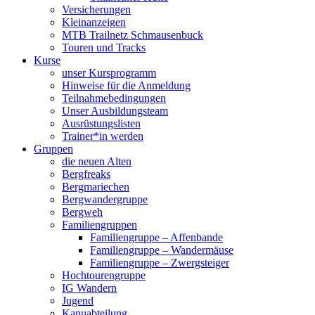
Versicherungen
Kleinanzeigen
MTB Trailnetz Schmausenbuck
Touren und Tracks
Kurse
unser Kursprogramm
Hinweise für die Anmeldung
Teilnahmebedingungen
Unser Ausbildungsteam
Ausrüstungslisten
Trainer*in werden
Gruppen
die neuen Alten
Bergfreaks
Bergmariechen
Bergwandergruppe
Bergweh
Familiengruppen
Familiengruppe – Affenbande
Familiengruppe – Wandermäuse
Familiengruppe – Zwergsteiger
Hochtourengruppe
IG Wandern
Jugend
Kanuabteilung