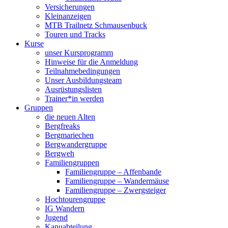
Versicherungen
Kleinanzeigen
MTB Trailnetz Schmausenbuck
Touren und Tracks
Kurse
unser Kursprogramm
Hinweise für die Anmeldung
Teilnahmebedingungen
Unser Ausbildungsteam
Ausrüstungslisten
Trainer*in werden
Gruppen
die neuen Alten
Bergfreaks
Bergmariechen
Bergwandergruppe
Bergweh
Familiengruppen
Familiengruppe – Affenbande
Familiengruppe – Wandermäuse
Familiengruppe – Zwergsteiger
Hochtourengruppe
IG Wandern
Jugend
Kanuabteilung