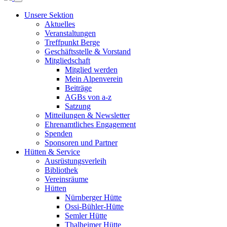
Unsere Sektion
Aktuelles
Veranstaltungen
Treffpunkt Berge
Geschäftsstelle & Vorstand
Mitgliedschaft
Mitglied werden
Mein Alpenverein
Beiträge
AGBs von a-z
Satzung
Mitteilungen & Newsletter
Ehrenamtliches Engagement
Spenden
Sponsoren und Partner
Hütten & Service
Ausrüstungsverleih
Bibliothek
Vereinsräume
Hütten
Nürnberger Hütte
Ossi-Bühler-Hütte
Semler Hütte
Thalheimer Hütte