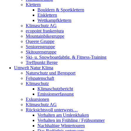
Klettern
Bouldern & Sportklettern
Eisklettern
Wettkampfklettern
Klimaschutz AG
ecopoint frankenjura
Mountainbikegruppe
Queere Gruppe
Seniorengruppe
Skitourengruppe
Ski- u. Snowboardabtlg. & Fitness-Training
Treffpunkt Berge
Umwelt Natur Klima
Naturschutz und Bergsport
Felspatenschaft
Klimaschutz
Klimaschutzbericht
Emissionserfassung
Exkursionen
Klimaschutz AG
Rücksichtsvoll unterwegs…
Verhalten am Umlenkhaken
Verhalten im Frühling / Frühsommer
Nachhaltige Wintertouren
Das Bedürfnis unterwegs