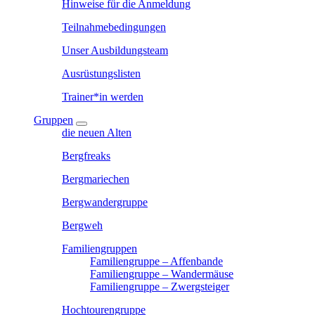
Hinweise für die Anmeldung
Teilnahmebedingungen
Unser Ausbildungsteam
Ausrüstungslisten
Trainer*in werden
Gruppen
die neuen Alten
Bergfreaks
Bergmariechen
Bergwandergruppe
Bergweh
Familiengruppen
Familiengruppe – Affenbande
Familiengruppe – Wandermäuse
Familiengruppe – Zwergsteiger
Hochtourengruppe