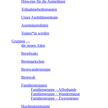
Hinweise für die Anmeldung
Teilnahmebedingungen
Unser Ausbildungsteam
Ausrüstungslisten
Trainer*in werden
Gruppen
die neuen Alten
Bergfreaks
Bergmariechen
Bergwandergruppe
Bergweh
Familiengruppen
Familiengruppe – Affenbande
Familiengruppe – Wandermäuse
Familiengruppe – Zwergsteiger
Hochtourengruppe