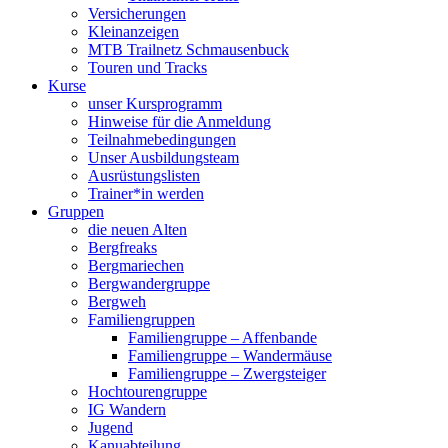
Versicherungen
Kleinanzeigen
MTB Trailnetz Schmausenbuck
Touren und Tracks
Kurse
unser Kursprogramm
Hinweise für die Anmeldung
Teilnahmebedingungen
Unser Ausbildungsteam
Ausrüstungslisten
Trainer*in werden
Gruppen
die neuen Alten
Bergfreaks
Bergmariechen
Bergwandergruppe
Bergweh
Familiengruppen
Familiengruppe – Affenbande
Familiengruppe – Wandermäuse
Familiengruppe – Zwergsteiger
Hochtourengruppe
IG Wandern
Jugend
Kanuabteilung