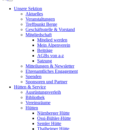
Unsere Sektion
Aktuelles
Veranstaltungen
Treffpunkt Berge
Geschäftsstelle & Vorstand
Mitgliedschaft
Mitglied werden
Mein Alpenverein
Beiträge
AGBs von a-z
Satzung
Mitteilungen & Newsletter
Ehrenamtliches Engagement
Spenden
Sponsoren und Partner
Hütten & Service
Ausrüstungsverleih
Bibliothek
Vereinsräume
Hütten
Nürnberger Hütte
Ossi-Bühler-Hütte
Semler Hütte
Thalheimer Hütte