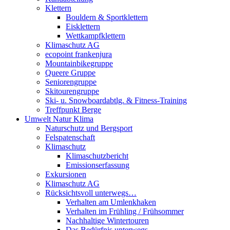
Klettern
Bouldern & Sportklettern
Eisklettern
Wettkampfklettern
Klimaschutz AG
ecopoint frankenjura
Mountainbikegruppe
Queere Gruppe
Seniorengruppe
Skitourengruppe
Ski- u. Snowboardabtlg. & Fitness-Training
Treffpunkt Berge
Umwelt Natur Klima
Naturschutz und Bergsport
Felspatenschaft
Klimaschutz
Klimaschutzbericht
Emissionserfassung
Exkursionen
Klimaschutz AG
Rücksichtsvoll unterwegs…
Verhalten am Umlenkhaken
Verhalten im Frühling / Frühsommer
Nachhaltige Wintertouren
Das Bedürfnis unterwegs