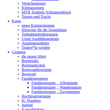
Versicherungen
Kleinanzeigen
MTB Trailnetz Schmausenbuck
Touren und Tracks
Kurse
unser Kursprogramm
Hinweise für die Anmeldung
Teilnahmebedingungen
Unser Ausbildungsteam
Ausrüstungslisten
Trainer*in werden
Gruppen
die neuen Alten
Bergfreaks
Bergmariechen
Bergwandergruppe
Bergweh
Familiengruppen
Familiengruppe – Affenbande
Familiengruppe – Wandermäuse
Familiengruppe – Zwergsteiger
Hochtourengruppe
IG Wandern
Jugend
Kanuabteilung