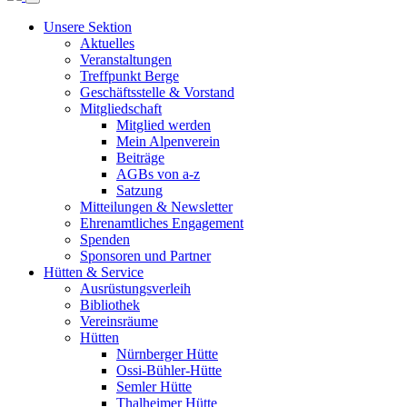
Unsere Sektion
Aktuelles
Veranstaltungen
Treffpunkt Berge
Geschäftsstelle & Vorstand
Mitgliedschaft
Mitglied werden
Mein Alpenverein
Beiträge
AGBs von a-z
Satzung
Mitteilungen & Newsletter
Ehrenamtliches Engagement
Spenden
Sponsoren und Partner
Hütten & Service
Ausrüstungsverleih
Bibliothek
Vereinsräume
Hütten
Nürnberger Hütte
Ossi-Bühler-Hütte
Semler Hütte
Thalheimer Hütte