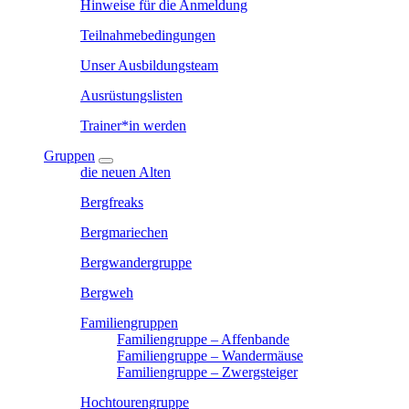
Hinweise für die Anmeldung
Teilnahmebedingungen
Unser Ausbildungsteam
Ausrüstungslisten
Trainer*in werden
Gruppen
die neuen Alten
Bergfreaks
Bergmariechen
Bergwandergruppe
Bergweh
Familiengruppen
Familiengruppe – Affenbande
Familiengruppe – Wandermäuse
Familiengruppe – Zwergsteiger
Hochtourengruppe