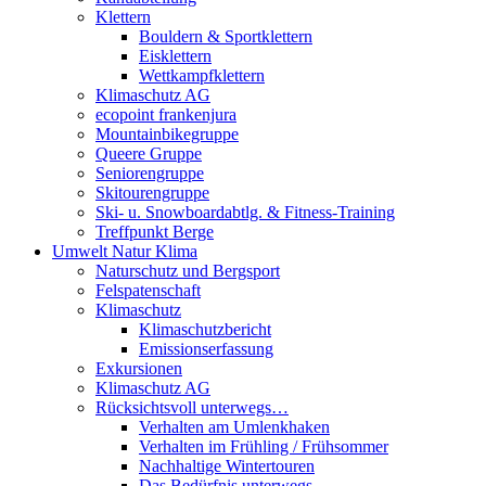
Klettern
Bouldern & Sportklettern
Eisklettern
Wettkampfklettern
Klimaschutz AG
ecopoint frankenjura
Mountainbikegruppe
Queere Gruppe
Seniorengruppe
Skitourengruppe
Ski- u. Snowboardabtlg. & Fitness-Training
Treffpunkt Berge
Umwelt Natur Klima
Naturschutz und Bergsport
Felspatenschaft
Klimaschutz
Klimaschutzbericht
Emissionserfassung
Exkursionen
Klimaschutz AG
Rücksichtsvoll unterwegs…
Verhalten am Umlenkhaken
Verhalten im Frühling / Frühsommer
Nachhaltige Wintertouren
Das Bedürfnis unterwegs