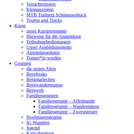
Versicherungen
Kleinanzeigen
MTB Trailnetz Schmausenbuck
Touren und Tracks
Kurse
unser Kursprogramm
Hinweise für die Anmeldung
Teilnahmebedingungen
Unser Ausbildungsteam
Ausrüstungslisten
Trainer*in werden
Gruppen
die neuen Alten
Bergfreaks
Bergmariechen
Bergwandergruppe
Bergweh
Familiengruppen
Familiengruppe – Affenbande
Familiengruppe – Wandermäuse
Familiengruppe – Zwergsteiger
Hochtourengruppe
IG Wandern
Jugend
Kanuabteilung