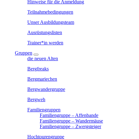
Hinweise für die Anmeldung
Teilnahmebedingungen
Unser Ausbildungsteam
Ausrüstungslisten
Trainer*in werden
Gruppen
die neuen Alten
Bergfreaks
Bergmariechen
Bergwandergruppe
Bergweh
Familiengruppen
Familiengruppe – Affenbande
Familiengruppe – Wandermäuse
Familiengruppe – Zwergsteiger
Hochtourengruppe