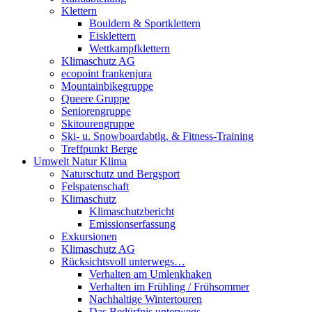
Klettern
Bouldern & Sportklettern
Eisklettern
Wettkampfklettern
Klimaschutz AG
ecopoint frankenjura
Mountainbikegruppe
Queere Gruppe
Seniorengruppe
Skitourengruppe
Ski- u. Snowboardabtlg. & Fitness-Training
Treffpunkt Berge
Umwelt Natur Klima
Naturschutz und Bergsport
Felspatenschaft
Klimaschutz
Klimaschutzbericht
Emissionserfassung
Exkursionen
Klimaschutz AG
Rücksichtsvoll unterwegs…
Verhalten am Umlenkhaken
Verhalten im Frühling / Frühsommer
Nachhaltige Wintertouren
Das Bedürfnis unterwegs