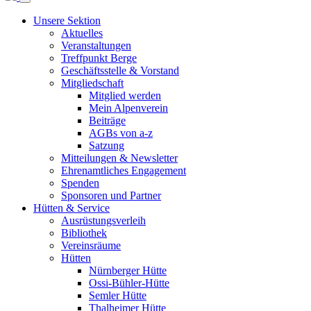
Unsere Sektion
Aktuelles
Veranstaltungen
Treffpunkt Berge
Geschäftsstelle & Vorstand
Mitgliedschaft
Mitglied werden
Mein Alpenverein
Beiträge
AGBs von a-z
Satzung
Mitteilungen & Newsletter
Ehrenamtliches Engagement
Spenden
Sponsoren und Partner
Hütten & Service
Ausrüstungsverleih
Bibliothek
Vereinsräume
Hütten
Nürnberger Hütte
Ossi-Bühler-Hütte
Semler Hütte
Thalheimer Hütte